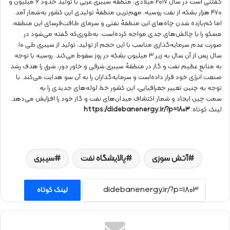
گفتنی است در سال ۲۰۱۷ میلادی، منطقهٔ سیبری غربی با تولید حدود ۶ میلیون و
۴۷۰ هزار بشکه از نفت روسیه، مهم‌ترین منطقهٔ تولیدی این کشور به‌شمار آمد.
اما کم‌بازده شدن چاه‌های این منطقهٔ نفتی و سرمای طاقت‌فرسای این منطقه،
مسکو را با چالش‌های جدی مواجه کرده‌است، به‌طوری‌که گفته می‌شود در
صورت عدم سرمایه‌گذاری مناسب با این حجم از تولید، تولید از سیبری طی ۱۰
سال پس از آن سال به زیر ۳ میلیون بشکه در روز سقوط می‌کند. روسیه با توجه
به منابع عظیم نفت و
گاز
در منطقهٔ سیبری شرقی و خاور دور، شرق را هدف رشد
صنعت انرژی خود قرار داده‌است و سرمایه‌گذاران را به آن سو هدایت می‌کند. با
توجه به چنین تغییر جغرافیایی، این کشور خط لوله‌های جدیدی را به
سمت
چین
ایجاد و شمار اکتشاف میدان‌های نفت و گاز خود را افزایش می‌دهد.
لینک کوتاه:
https://didebanenergy.ir/?p=1803
آتش سوزی
پالایشگاه نفت
سیبری
لینک کوتاه