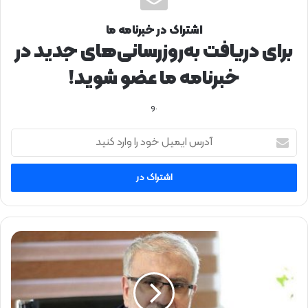
اشتراک در خبرنامه ما
برای دریافت به‌روزرسانی‌های جدید در
خبرنامه ما عضو شوید!
.و
آ
د
ر
س
ا
ی
م
ی
و
ل
ز
خ
ی
و
ر
د
ن