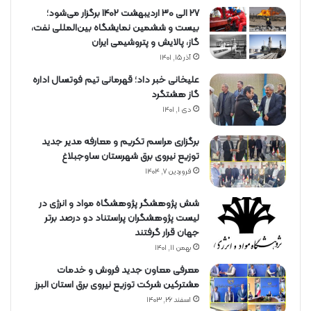
27 الی 30 اردیبهشت 1402 برگزار می‌شود؛
بیست و ششمین نمایشگاه بین‌المللی نفت،
گاز، پالایش و پتروشیمی ایران
آذر ۱۵, ۱۴۰۱
علیخانی خبر داد؛ قهرمانی تیم فوتسال اداره
گاز هشتگرد
دی ۱, ۱۴۰۱
برگزاری مراسم تكریم و معارفه مدیر جدید
توزیع نیروی برق شهرستان ساوجبلاغ
فروردین ۷, ۱۴۰۴
شش پژوهشگر پژوهشگاه مواد و انرژی در
لیست پژوهشگران پراستناد دو درصد برتر
جهان قرار گرفتند
بهمن ۱۱, ۱۴۰۱
معرفی معاون جدید فروش و خدمات
مشتركین شركت توزیع نیروی برق استان البرز
اسفند ۲۶, ۱۴۰۳