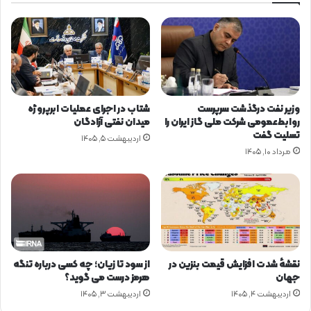
ا
ز
:
گ
ا
ز
م
وزیر نفت درگذشت سرپرست
شتاب در اجرای عملیات ابرپروژه
ش
روابط‌عمومی شرکت ملی گاز ایران را
میدان نفتی آزادگان
ت
تسلیت گفت
اردیبهشت ۵, ۱۴۰۵
ر
مرداد ۱۰, ۱۴۰۵
ک
ا
ن
ز
ی
ر
پ
و
نقشهٔ شدت افزایش قیمت بنزین در
از سود تا زیان؛ چه کسی درباره تنگه
ش
جهان
هرمز درست می گوید؟
ش
اردیبهشت ۴, ۱۴۰۵
اردیبهشت ۳, ۱۴۰۵
ک