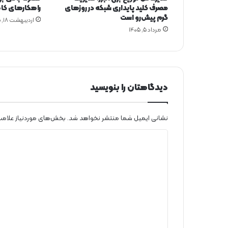
و
مصرف کلید پایداری شبکه در روزهای
راهکارهای کا
ت
گرم پیش‌رو است
اردیبهشت ۱۸, ۱۴۰۵
خ
مرداد ۵, ۱۴۰۵
س
ا
ر
ت
و
ا
دیدگاهتان را بنویسید
ر
د
ک
نشانی ایمیل شما منتشر نخواهد شد.
بخش‌های موردنیاز علامت
ر
د
د
ی
د
گ
ا
ه