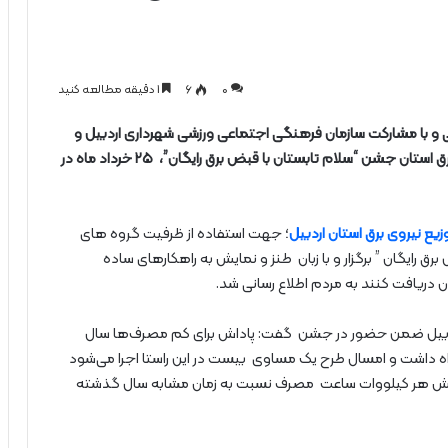
0
۶
1 دقیقه مطالعه کنید
و با مشارکت سازمان فرهنگی اجتماعی ورزشی شهرداری اردبیل و
حضور حاضران در محل و خانواده همکاران شرکت توزیع برق استان جشن “سلام تابستان با قبض برق رایگان”، ۲۵ خرداد ماه در
ع نیروی برق استان اردبیل
؛ جهت استفاده از ظرفیت گروه های
ق رایگان ” برگزار و با زبان طنز و نمایش به راهکارهای ساده
دریافت کنند به مردم اطلاع رسانی شد.
ردبیل ضمن حضور در جشن گفت: پاداش برای کم مصرف‌ها سال
ه داشت و امسال طرح یک مساوی بیست در این راستا اجرا می‌شود
اهش هر کیلووات ساعت مصرف نسبت به زمان مشابه سال گذشته