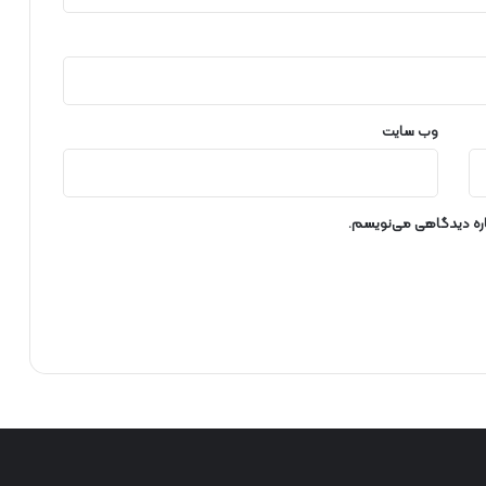
ب
ر
ق
ر
ا
ی
وب‌ سایت
گ
ا
ن
ش
باره دیدگاهی می‌نویسم.
د
ن
د