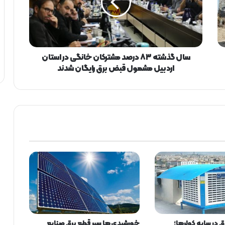
ذ
ش
ت
ه
۸
۳
سال گذشته ۸۳ درصد مشترکان خانگی در استان
د
اردبیل مشمول قبض برق رایگان شدند
ر
ص
د
م
ش
ت
ر
ک
ا
ن
خ
ا
ن
گ
 در سایه کولرها؛
خورشیدی‌ها سپر قطع برق صنایع