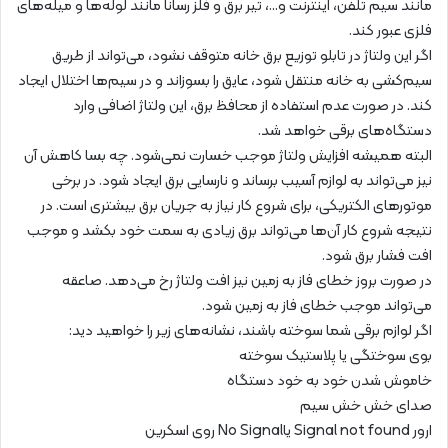
مانند سیم تلفن، اینترنت و…، تیر برق و فلز رسانا مانند لوله‌ها و میله‌های
فلزی عبور کند.
اگر این ولتاژ در تابلو توزیع برق خانه متوقف نشود، می‌تواند از طریق
سیم‌کشی به خانه منتقل شود، عایق را بسوزاند و در سیم‌ها اختلال ایجاد
کند. در صورت عدم استفاده از محافظ برق، این ولتاژ اضافی وارد
دستگاه‌های برقی خواهد شد.
البته همیشه افزایش ولتاژ موجب خسارت نمی‌شود. چه بسا کاهش آن
نیز می‌تواند به لوازم آسیب برساند و نارسایی برق ایجاد شود. در برخی
موتورهای الکتریکی، برای شروع کار نیاز به جریان برق بیشتری است. در
نتیجه شروع کار آن‌ها می‌تواند برق زیادی به سمت خود بکشد و موجب
افت فشار برق شود.
در صورت بروز خطای فاز به زمین نیز افت ولتاژ رخ می‌دهد. صاعقه
می‌تواند موجب خطای فاز به زمین شود.
اگر لوازم برقی شما سوخته باشند، نشانه‌های زیر را خواهید دید:
بوی سوختگی یا پلاستیک سوخته
خاموش شدن خود به خود دستگاه
صدای خش خش سیم
ارور Signal not found یاNo Signal روی اسکرین