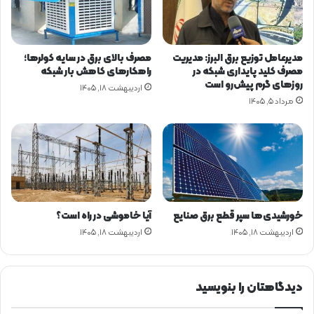
ب
ت
و
م
ر
ص
ک
ر
مدیرعامل توزیع برق البرز: مدیریت
مصرف بالای برق در سایه کولرها؛
ر
ف
مصرف کلید پایداری شبکه در
راهکارهای کاهش بار شبکه
د
ب
روزهای گرم پیش‌رو است
اردیبهشت ۱۸, ۱۴۰۵
ر
مرداد ۵, ۱۴۰۵
ق
خورشیدی‌ها سپر قطع برق صنایع
آیا خاموشی در راه است؟
اردیبهشت ۱۸, ۱۴۰۵
اردیبهشت ۱۸, ۱۴۰۵
دیدگاهتان را بنویسید