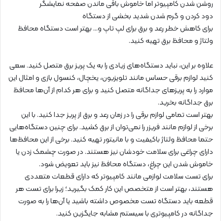
روشن شدن کامپیوتر اما خاموش باقی ماندن صفحه نمایشگر
دود کردن و گرم شدن شدید بخشی از دستگاه
برای کاهش خطر رعد و برق برای لپ تاپ و… بهتر است دستگاه محافظ
ولتاژ و محافظ برق تهیه کنید.
علاوه بر این، نباید دستگاه‌های زیادی را به یک پریز برق متصل کنید. سعی
کنید لوازم برقی حساس مانند تلویزیون، یخچال، کنسول بازی و امثال این
موارد را به پریزهای جداگانه متصل کنید و برای هر کدام از آن‌ها محافظ
برق جداگانه بخرید.
بهتر است تمامی لوازم برقی را در زمان رعد و برق از پریز جدا کنید. با این
برخی از لوازم مانند فریزر را نمی‌توان از برق کشید. برای چنین دستگاه‌هایی
حتما محافظ ولتاژ باکیفیت و با مانیتور تهیه کنید. برخی از این محافظ‌ها
دارای چراغی برای سلامت خودشان نیز هستند. در صورت چشمک زدن یا
خاموش شدن این چراغ، دستگاه محافظ نیز باید تعویض شود.
برای تست سلامت لوازمی مانند کامپیوتر که دارای قطعات متعددی
هستند، بهتر است از متخصص این کار کمک بگیرید؛ زیرا برای تست هر
قطعه باید دستگاه تست مخصوص داشته باشید یا آن‌ها را به صورت
جداگانه در کامپیوتری با سیستم مشابه جایگزین کنید.