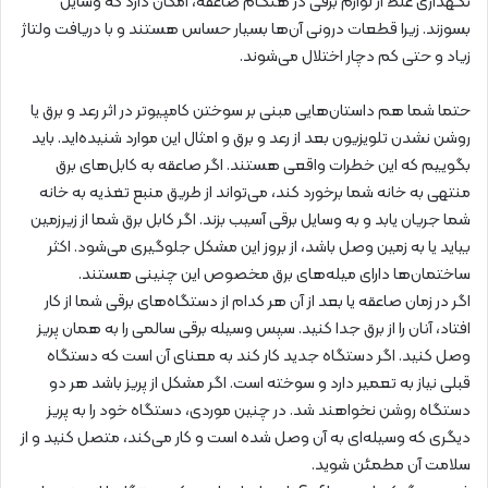
نگهداری غلط از لوازم برقی در هنگام صاعقه، امکان دارد که وسایل
بسوزند. زیرا قطعات درونی آن‌ها بسیار حساس هستند و با دریافت ولتاژ
زیاد و حتی کم دچار اختلال می‌شوند.
حتما شما هم داستان‌هایی مبنی بر سوختن کامپیوتر در اثر رعد و برق یا
روشن نشدن تلویزیون بعد از رعد و برق و امثال این موارد شنیده‌اید. باید
بگوییم که این خطرات واقعی هستند. اگر صاعقه به کابل‌های برق
منتهی به خانه شما برخورد کند، می‌تواند از طریق منبع تغذیه به خانه
شما جریان یابد و به وسایل برقی آسیب بزند. اگر کابل برق شما از زیرزمین
بیاید یا به زمین وصل باشد، از بروز این مشکل جلوگیری می‌شود. اکثر
ساختمان‌ها دارای میله‌های برق مخصوص این چنینی هستند.
اگر در زمان صاعقه یا بعد از آن هر کدام از دستگاه‌های برقی شما از کار
افتاد، آنان را از برق جدا کنید. سپس وسیله برقی سالمی را به همان پریز
وصل کنید. اگر دستگاه جدید کار کند به معنای آن است که دستگاه
قبلی نیاز به تعمیر دارد و سوخته است. اگر مشکل از پریز باشد هر دو
دستگاه روشن نخواهند شد. در چنین موردی، دستگاه خود را به پریز
دیگری که وسیله‌ای به آن وصل شده است و کار می‌کند، متصل کنید و از
سلامت آن مطمئن شوید.