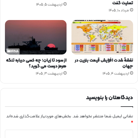
ی
تسلیت گفت
اردیبهشت ۵, ۱۴۰۵
ا
م
مرداد ۱۰, ۱۴۰۵
ر
ب
د
ر
ب
ت
ی
أ
ل
م
پ
ی
ی
ن‌
ش
ک
نقشهٔ شدت افزایش قیمت بنزین در
از سود تا زیان؛ چه کسی درباره تنگه
ا
ن
جهان
هرمز درست می گوید؟
ز
ن
اردیبهشت ۴, ۱۴۰۵
اردیبهشت ۳, ۱۴۰۵
ا
د
ق
ه
ا
ا
م
دیدگاهتان را بنویسید
ر
ه
ز
ن
و
م
نشانی ایمیل شما منتشر نخواهد شد.
بخش‌های موردنیاز علامت‌گذاری شده‌اند
ا
ا
ن
*
ز
ر
د
ج
ژ