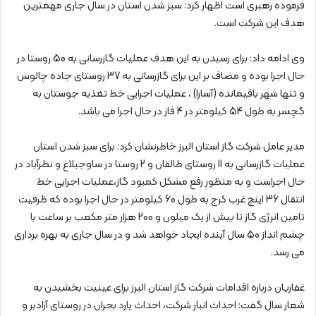
فرموده رهبری است اظهار کرد: سبز شدن استان در سال جاری مهمترین
هدف این شرکت است.
وی ادامه داد: برای رسیدن به این هدف عملیات گازرسانی به 50 روستا در
حال اجرا بوده و مضاف بر این برای گازرسانی به 37 روستای جاده چالوس
و تنها شهر باقیمانده (آسارا) ، عملیات اجرایی خط تغذیه جوستان به
گچسر به طول 54 کیلومتر در 4 فاز در حال اجرا می باشد.
مدیر عامل شرکت گاز استان البرز خاطرنشان کرد: برای سبز شدن استان
عملیات گازرسانی به 11 روستای طالقان و 2 روستا در ساوجبلاغ و نظرآباد در
حال اجراست و به منظور رفع مشکل کمبود گاز،عملیات اجرایی خط
انتقال 36 اینچ غرب کرج به طول 60 کیلومتر در حال اجرا بوده که ظرفیت
تامین انرژی گاز تا بیش از یک میلون و 200 هزار متر مکعب بر ساعت با
چشم انداز 50 سال آینده ایجاد خواهد شد و در سال جاری به بهره برداری
می رسد.
غفاریان درباره اقدامات شرکت گاز استان البرز برای عینیت بخشیدن به
شعار سال گفت: احداث انبار شرکت، احداث یارد بحران در روستای آزادبر و