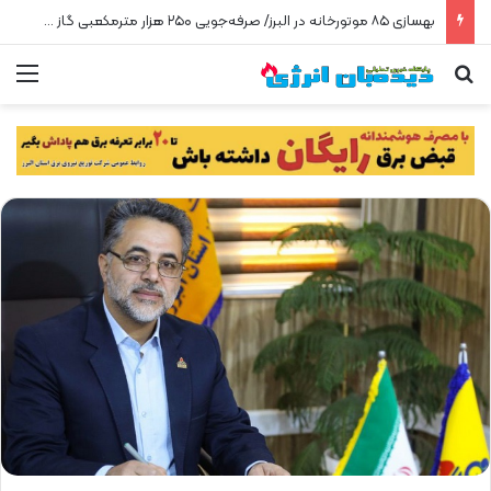
بهسازی ۸۵ موتورخانه در البرز/ صرفه‌جویی ۲۵۰ هزار مترمکعبی گاز در سه ماه
جستجو برای
من