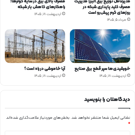
مدیرعامل توزیع برق البرز: مدیریت
مصرف بالای برق در سایه کولرها؛
ه
ل
مصرف کلید پایداری شبکه در
راهکارهای کاهش بار شبکه
ا
ي
روزهای گرم پیش‌رو است
اردیبهشت ۱۸, ۱۴۰۵
ی
ا
مرداد ۵, ۱۴۰۵
ب
ت
ر
ي
ق
ش
ی
د
و
/
ه
6
ی
م
ب
ز
خورشیدی‌ها سپر قطع برق صنایع
آیا خاموشی در راه است؟
ر
ي
اردیبهشت ۱۸, ۱۴۰۵
اردیبهشت ۱۸, ۱۴۰۵
ی
ت
د
خ
ی
ر
ي
دیدگاهتان را بنویسید
د
ب
ر
نشانی ایمیل شما منتشر نخواهد شد.
بخش‌های موردنیاز علامت‌گذاری شده‌اند
ق
*
ا