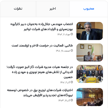
ر
محبوب
اخیر
نظرات
و
ا
ب
ط‌
انتصاب مهندس جلال‌زاده به‌عنوان دبیر كارگروه
ع
برون‌سپاری و قراردادهای شركت توانیر
م
مرداد ۱۱, ۱۴۰۲
و
م
طالبی: فعالیت در حراست فاخر و ارزشمند است
ی
اسفند ۲۰, ۱۴۰۱
ش
ر
ک
در جلسه هیات مدیره شرکت گاز البرز صورت گرفت؛
ت
قدردانی از تلاش‌های هرمز نوروزی و مهدی زاده
ت
حسین
و
آذر ۲, ۱۴۰۱
ز
ی
اختیارات شرکت‌های توزیع برق در خصوص توسعه
ع
نیروگاه‌های تجدیدپذیر افزایش می‌یابد
ن
آذر ۱۸, ۱۴۰۳
ی