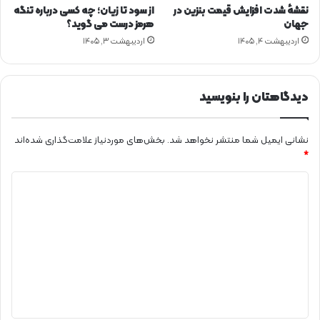
ا
ت
نقشهٔ شدت افزایش قیمت بنزین در
از سود تا زیان؛ چه کسی درباره تنگه
س
ب
جهان
هرمز درست می گوید؟
ل
ر
اردیبهشت ۴, ۱۴۰۵
اردیبهشت ۳, ۱۴۰۵
ا
ق
م
ک
آ
ش
ب
و
دیدگاهتان را بنویسید
ا
ر
د
؛
ت
نشانی ایمیل شما منتشر نخواهد شد.
بخش‌های موردنیاز علامت‌گذاری شده‌اند
ق
*
د
د
ی
ر
ی
م
د
ع
ا
گ
و
ا
ن
ه
ب
ر
*
ق