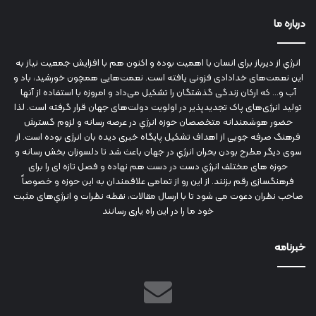
درباره ما
انرژي‌ از دیرباز برای انسان با اهمیت بوده و اکنون هم با افزایش جمعیت نیاز به
این نعمت‌های خدادادی فزونی یافته است. نعمت‌هایی همچون خورشید، باد و
آب و... که ارکان زندگی گذشتگان را تشکیل می‌داد و امروزه با استفاده از آنها
تولید انرژی‌های پاک تجدیدپذیر در اولویت دولت‌های جهان قرار گرفته است. لذا
حضور هوشمندانه متخصصان حوزه انرژي در عرصه رسانه و لزوم گسترش
فرهنگ صرفه جویی از اهداف تشکیل پایگاه خبری دیده بان انرژی بوده است. از
سوی دیگر مطرح بودن بحران انرژي در جهان باعث شد تا دلسوزان بخش رسانه و
حوزه های مختلف انرژي دست در دست هم نهاده و فصل تازه ای را برای
فرهنگسازی رقم بزنند. از این رو از تمامی علاقمندان به این حوزه و خصوصاً
صاحب نظران دعوت می شود تا با ارسال مقالات، نقطه نظرات و انرژي‌های مثبت
خود ما را در این راه یاری رسانند
خبرنامه