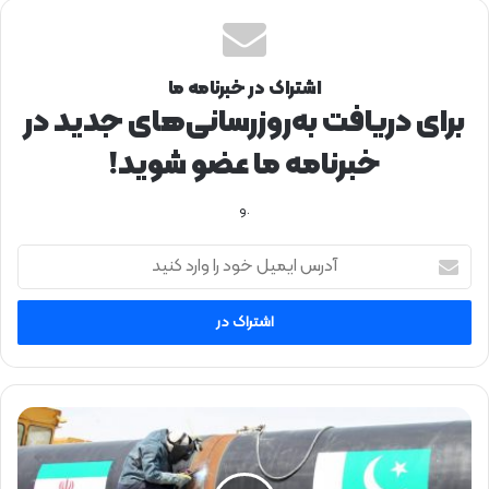
اشتراک در خبرنامه ما
برای دریافت به‌روزرسانی‌های جدید در
خبرنامه ما عضو شوید!
.و
آ
د
ر
س
ا
ی
م
ی
گ
ل
ا
خ
ز
و
ا