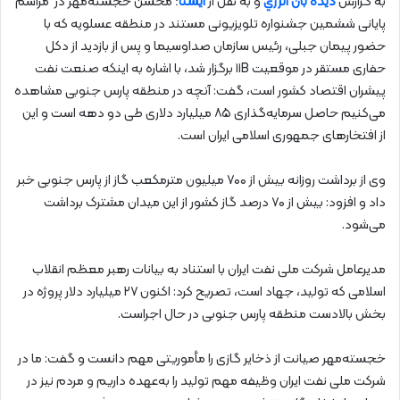
به گزارش
دیده بان انرژي
و به نقل از
ایسنا
؛ محسن خجسته‌مهر در مراسم
پایانی ششمین جشنواره تلویزیونی مستند در منطقه عسلویه که با
حضور پیمان جبلی، رئیس سازمان صداوسیما و پس از بازدید از دکل
حفاری مستقر در موقعیت ۱۱B برگزار شد، با اشاره به اینکه صنعت نفت
پیشران اقتصاد کشور است، گفت: آنچه در منطقه پارس جنوبی مشاهده
می‌کنیم حاصل سرمایه‌گذاری ۸۵ میلیارد دلاری طی دو دهه است و این
از افتخارهای جمهوری اسلامی ایران است.
وی از برداشت روزانه بیش از ۷۰۰ میلیون مترمکعب گاز از پارس جنوبی خبر
داد و افزود: بیش از ۷۰ درصد گاز کشور از این میدان مشترک برداشت
می‌شود.
مدیرعامل شرکت ملی نفت ایران با استناد به بیانات رهبر معظم انقلاب
اسلامی که تولید، جهاد است، تصریح کرد: اکنون ۲۷ میلیارد دلار پروژه در
بخش بالادست منطقه پارس جنوبی در حال اجراست.
خجسته‌مهر صیانت از ذخایر گازی را مأموریتی مهم دانست و گفت: ما در
شرکت ملی نفت ایران وظیفه مهم تولید را به‌عهده داریم و مردم نیز در