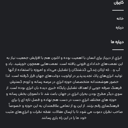
کاربران
خانه
درباره
درباره ما
انرژي‌ از دیرباز برای انسان با اهمیت بوده و اکنون هم با افزایش جمعیت نیاز به
این نعمت‌های خدادادی فزونی یافته است. نعمت‌هایی همچون خورشید، باد و
آب و... که ارکان زندگی گذشتگان را تشکیل می‌داد و امروزه با استفاده از آنها
تولید انرژی‌های پاک تجدیدپذیر در اولویت دولت‌های جهان قرار گرفته است. لذا
حضور هوشمندانه متخصصان حوزه انرژي در عرصه رسانه و لزوم گسترش
فرهنگ صرفه جویی از اهداف تشکیل پایگاه خبری دیده بان انرژی بوده است. از
سوی دیگر مطرح بودن بحران انرژي در جهان باعث شد تا دلسوزان بخش رسانه و
حوزه های مختلف انرژي دست در دست هم نهاده و فصل تازه ای را برای
فرهنگسازی رقم بزنند. از این رو از تمامی علاقمندان به این حوزه و خصوصاً
صاحب نظران دعوت می شود تا با ارسال مقالات، نقطه نظرات و انرژي‌های مثبت
خود ما را در این راه یاری رسانند