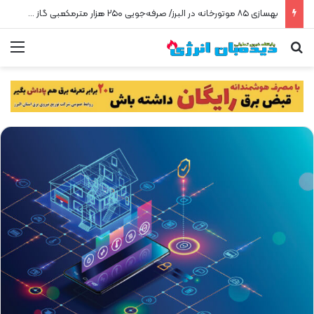
بهسازی ۸۵ موتورخانه در البرز/ صرفه‌جویی ۲۵۰ هزار مترمکعبی گاز در سه ماه
جستجو برای
من