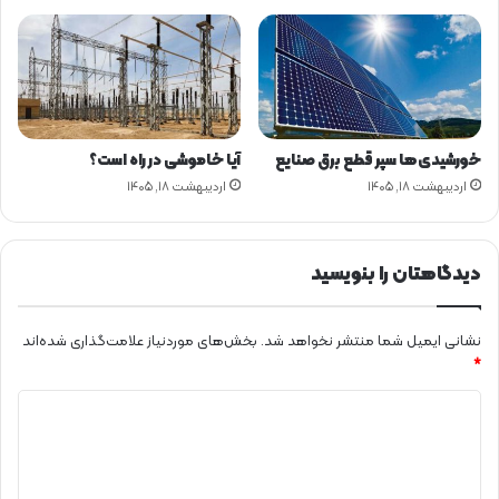
خ
و
د
ر
و
ه
ا
خورشیدی‌ها سپر قطع برق صنایع
آیا خاموشی در راه است؟
ی
اردیبهشت ۱۸, ۱۴۰۵
اردیبهشت ۱۸, ۱۴۰۵
س
و
ا
ر
دیدگاهتان را بنویسید
ی
د
ر
نشانی ایمیل شما منتشر نخواهد شد.
بخش‌های موردنیاز علامت‌گذاری شده‌اند
ب
*
ز
د
ر
گ
ی
ت
د
ر