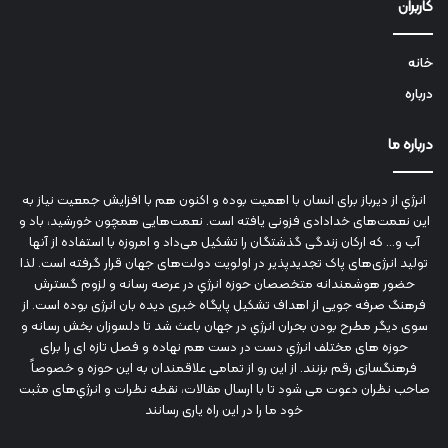
کاربران
خانه
درباره
درباره ما
انرژي‌ از دیرباز برای انسان با اهمیت بوده و اکنون هم با افزایش جمعیت نیاز به
این نعمت‌های خدادادی فزونی یافته است. نعمت‌هایی همچون خورشید، باد و
آب و... که ارکان زندگی گذشتگان را تشکیل می‌داد و امروزه با استفاده از آنها
تولید انرژی‌های پاک تجدیدپذیر در اولویت دولت‌های جهان قرار گرفته است. لذا
حضور هوشمندانه متخصصان حوزه انرژي در عرصه رسانه و لزوم گسترش
فرهنگ صرفه جویی از اهداف تشکیل پایگاه خبری دیده بان انرژی بوده است. از
سوی دیگر مطرح بودن بحران انرژي در جهان باعث شد تا دلسوزان بخش رسانه و
حوزه های مختلف انرژي دست در دست هم نهاده و فصل تازه ای را برای
فرهنگسازی رقم بزنند. از این رو از تمامی علاقمندان به این حوزه و خصوصاً
صاحب نظران دعوت می شود تا با ارسال مقالات، نقطه نظرات و انرژي‌های مثبت
خود ما را در این راه یاری رسانند