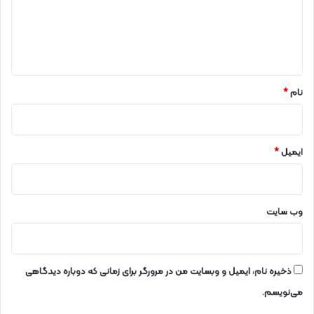
ی
گ
ن
ا
م
ه
ر
ز
*
ز
م
نام
*
ی
ن
ی
ک
ایمیل
*
ش
و
ر
وب‌ سایت
ذخیره نام، ایمیل و وبسایت من در مرورگر برای زمانی که دوباره دیدگاهی
می‌نویسم.