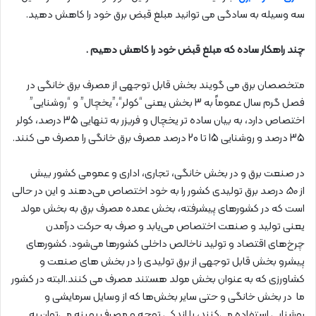
سه وسیله به سادگی می توانید مبلغ قبض برق خود را کاهش دهید.
چند راهکار ساده که مبلغ قبض خود را کاهش دهیم .
متخصصان برق می گویند بخش قابل توجهی از مصرف برق خانگی در
فصل گرم سال عموماً به 3 بخش یعنی “کولر“،”یخچال” و “روشنایی”
اختصاص دارد، به بیان ساده تر یخچال و فریزر به تنهایی 35 درصد، کولر
35 درصد و روشنایی 15 تا 20 درصد مصرف برق خانگی را مصرف می کنند.
در صنعت برق و در بخش خانگی، تجاری، اداری و عمومی کشور بیش
از
50
درصد برق تولیدی کشور را به خود اختصاص می‌دهند و این در حالی
است که در کشورهای پیشرفته، بخش عمده مصرف برق به بخش مولد
یعنی تولید و صنعت اختصاص می‌یابد و صرف به حرکت درآمدن
چرخ‌های اقتصاد و تولید ناخالص داخلی کشورها می‌شود. کشورهای
پیشرو بخش قابل توجهی از برق تولیدی را در بخش های صنعت و
کشاورزی که به عنوان بخش مولد هستند مصرف می کنند.البته در کشور
ما در بخش خانگی و حتی سایر بخش‌ها که از وسایل سرمایشی و
روشنایی استفاده می‌کنند، با اندکی توجه و مصرف بهینه می‌توان به