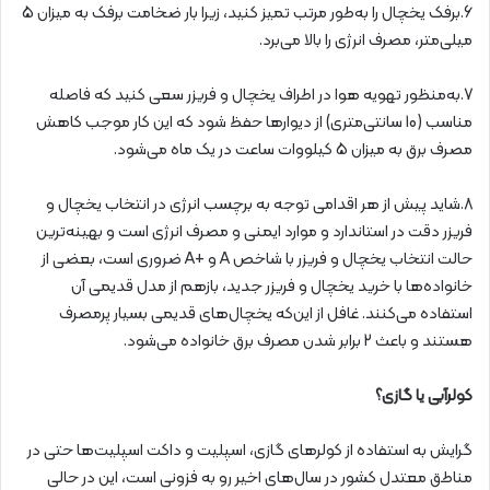
6.برفک یخچال را به‌طور مرتب تمیز کنید، زیرا بار ضخامت برفک به میزان 5
میلی‌متر، مصرف انرژی را بالا می‌برد.
7.به‌منظور تهویه هوا در اطراف یخچال و فریزر سعی کنید که فاصله
مناسب (10 سانتی‌متری) از دیوارها حفظ شود که این کار موجب کاهش
مصرف برق به میزان 5 کیلووات ساعت در یک ماه می‌شود.
8.شاید پیش از هر اقدامی توجه به برچسب انرژی در انتخاب یخچال و
فریزر دقت در استاندارد و موارد ایمنی و مصرف انرژی است و بهینه‌ترین
حالت انتخاب یخچال و فریزر با شاخص A و +A ضروری است، بعضی از
خانواده‌ها با خرید یخچال و فریزر جدید، بازهم از مدل قدیمی آن
استفاده می‌کنند. غافل از این‌که یخچال‌های قدیمی بسیار پرمصرف
هستند و باعث 2 برابر شدن مصرف برق خانواده می‌شود.
کولرآبی یا گازی؟
گرایش به استفاده از کولرهای گازی، اسپلیت و داکت اسپلیت‌ها حتی در
مناطق معتدل کشور در سال‌های اخیر رو به فزونی است، این در حالی