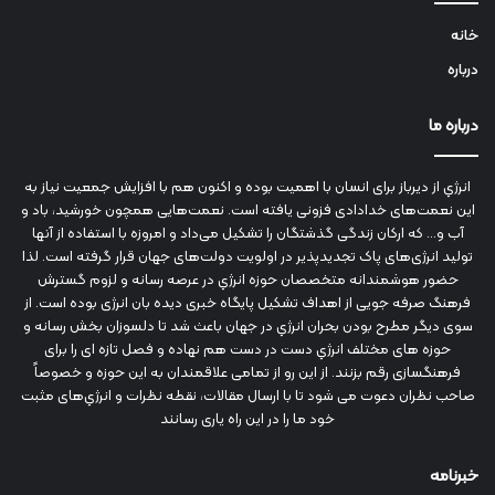
خانه
درباره
درباره ما
انرژي‌ از دیرباز برای انسان با اهمیت بوده و اکنون هم با افزایش جمعیت نیاز به
این نعمت‌های خدادادی فزونی یافته است. نعمت‌هایی همچون خورشید، باد و
آب و... که ارکان زندگی گذشتگان را تشکیل می‌داد و امروزه با استفاده از آنها
تولید انرژی‌های پاک تجدیدپذیر در اولویت دولت‌های جهان قرار گرفته است. لذا
حضور هوشمندانه متخصصان حوزه انرژي در عرصه رسانه و لزوم گسترش
فرهنگ صرفه جویی از اهداف تشکیل پایگاه خبری دیده بان انرژی بوده است. از
سوی دیگر مطرح بودن بحران انرژي در جهان باعث شد تا دلسوزان بخش رسانه و
حوزه های مختلف انرژي دست در دست هم نهاده و فصل تازه ای را برای
فرهنگسازی رقم بزنند. از این رو از تمامی علاقمندان به این حوزه و خصوصاً
صاحب نظران دعوت می شود تا با ارسال مقالات، نقطه نظرات و انرژي‌های مثبت
خود ما را در این راه یاری رسانند
خبرنامه