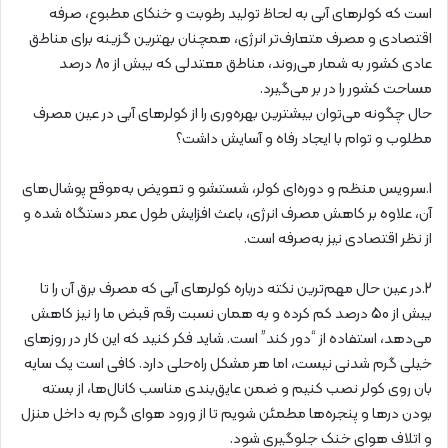
است که کولرهای آبی به لحاظ تولید رطوبت و خنکای مطبوع، صرفه
اقتصادی و مصرف متعارف‌تر انرژی، همچنان بهترین گزینه برای مناطق
عادی کشور به شمار می‌روند، مناطق معتدلی که بیش از 80 درصد
مساحت کشور را در بر می‌گیرد.
حال چگونه می‌توان بیشترین بهره‌وری را از کولرهای آبی در عین مصرف
مطلوب و توام با ایجاد رفاه و آسایش داشت؟
1.سرویس منظم و دوره‌ای کولر، شستشو و تعویض به‌موقع پوشال‌های
آن، علاوه بر کاهش مصرف انرژی، باعث افزایش طول عمر دستگاه شده و
از نظر اقتصادی نیز به‌صرفه است.
2.در عین‌ حال مهم‌ترین نکته درباره کولرهای آبی که مصرف برق آن را تا
بیش از 50 درصد کم کرده و به همان نسبت رقم قبض ما را نیز کاهش
می‌دهد، استفاده از “دور کند” است. شاید فکر کنید که این کار در روزهای
خیلی گرم شدنی نیست، اما هر مشکل راه‌حلی دارد. کافی است یک سایه
بان روی کولر نصب کنیم و ضمن عایق‌بندی مناسب کانال‌ها، از بسته
بودن درها و پنجره‌ها مطمئن شویم تا از ورود هوای گرم به داخل منزل
و اتلاف هوای خنک جلوگیری شود.