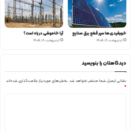
و
ی
ی
ب
ه
م
خورشیدی‌ها سپر قطع برق صنایع
آیا خاموشی در راه است؟
ش
اردیبهشت ۱۸, ۱۴۰۵
اردیبهشت ۱۸, ۱۴۰۵
ت
ر
ک
ا
دیدگاهتان را بنویسید
ن
ب
ر
نشانی ایمیل شما منتشر نخواهد شد.
بخش‌های موردنیاز علامت‌گذاری شده‌اند
ق
*
د
ی
د
گ