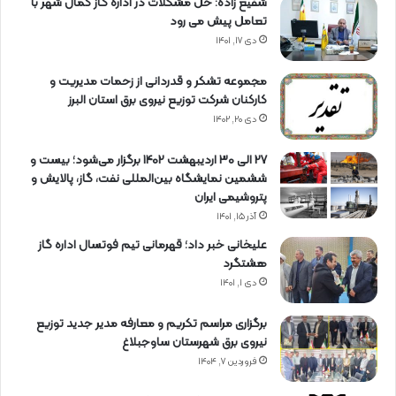
شفیع زاده: حل مشکلات در اداره گاز کمال شهر با
تعامل پیش می رود
دی ۱۷, ۱۴۰۱
مجموعه تشکر و قدردانی از زحمات مدیریت و
کارکنان شرکت توزیع نیروی برق استان البرز
دی ۲۰, ۱۴۰۲
27 الی 30 اردیبهشت 1402 برگزار می‌شود؛ بیست و
ششمین نمایشگاه بین‌المللی نفت، گاز، پالایش و
پتروشیمی ایران
آذر ۱۵, ۱۴۰۱
علیخانی خبر داد؛ قهرمانی تیم فوتسال اداره گاز
هشتگرد
دی ۱, ۱۴۰۱
برگزاری مراسم تكریم و معارفه مدیر جدید توزیع
نیروی برق شهرستان ساوجبلاغ
فروردین ۷, ۱۴۰۴