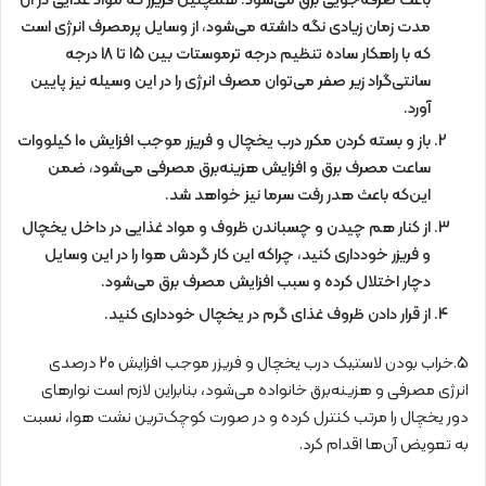
باعث صرفه‌جویی برق می‌شود. همچنین فریزر که مواد غذایی در آن
مدت زمان زیادی نگه داشته می‌شود، از وسایل پرمصرف انرژی است
که با راهکار ساده تنظیم درجه ترموستات بین 15 تا 18 درجه
سانتی‌گراد زیر صفر می‌توان مصرف انرژی را در این وسیله نیز پایین
آورد.
باز و بسته کردن مکرر درب یخچال و فریزر موجب افزایش 10 کیلووات
ساعت مصرف برق و افزایش هزینه‌برق مصرفی می‌شود، ضمن
این‌که باعث هدر رفت سرما نیز خواهد شد.
از کنار هم چیدن و چسباندن ظروف و مواد غذایی در داخل یخچال
و فریزر خودداری کنید، چراکه این کار گردش هوا را در این وسایل
دچار اختلال کرده و سبب افزایش مصرف برق می‌شود.
از قرار دادن ظروف غذای گرم در یخچال خودداری کنید.
5.خراب بودن لاستیک درب یخچال و فریزر موجب افزایش 20 درصدی
انرژی مصرفی و هزینه‌برق خانواده می‌شود، بنابراین لازم است نوارهای
دور یخچال را مرتب کنترل کرده و در صورت کوچک‌ترین نشت هوا، نسبت
به تعویض آن‌ها اقدام کرد.