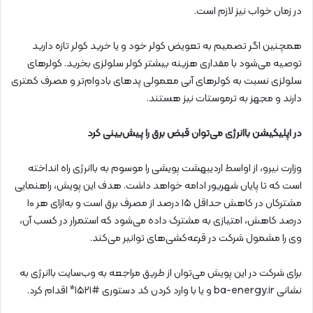
در زمان خواب نیز لازم است.
همچنین اگر تصمیم به تعویض کولر خود و یا خرید کولر تازه دارید
توصیه می‌شود با مقداری هزینه بیشتر کولر سلولزی بخرید. کولرهای
سلولزی نسبت به کولرهای آبی معمولی پدهای بادوام‌تر و مصرف کمتری
دارند و مجهز به ترموستات نیز هستند.
در اپلیکیشن باانرژی می‌توان قبض برق را پیش‌بینی کرد
وزارت نیرو، از اواسط اردیبهشت پویشی را موسوم به باانرژی راه انداخته‌
است که تا پایان شهریور ادامه خواهد داشت. هدف این پویش، راهنمایی
مشترکان در کاهش حداقل ۱۵ درصد از مصرف برق است و به‌ازای هر ۱۰
درصد کاهش، امتیازی به مشترک داده می‌شود که استمرار در کسب آن،
وی را مشمول شرکت در قرعه‌کشی‌های توانیر می‌کند.
برای شرکت در این پویش می‌توان از طریق مراجعه به وب‌سایت باانرژی به
نشانی ba-energy.ir و یا با وارد کردن کد دستوری #۱۵۲۱* اقدام کرد.