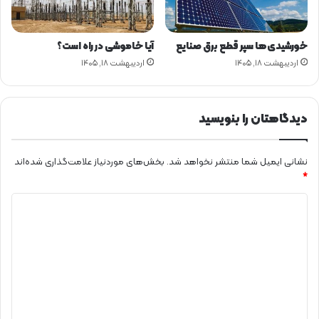
د
ر
و
ز
ا
د
خورشیدی‌ها سپر قطع برق صنایع
آیا خاموشی در راه است؟
ن
ر
اردیبهشت ۱۸, ۱۴۰۵
اردیبهشت ۱۸, ۱۴۰۵
ر
م
ژ
ج
ی
م
ع
دیدگاهتان را بنویسید
ع
م
و
نشانی ایمیل شما منتشر نخواهد شد.
بخش‌های موردنیاز علامت‌گذاری شده‌اند
م
*
ی
د
ی
د
گ
ا
ه