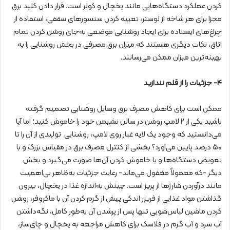
کردن عملکرد دستگاه‌هایی مانند یخچال و کولر است. قرار دادن کلید برق
مجزا برای هر شاخه از لوستر، تعبیه کردن سنسورهای سقفی، استفاده از
چراغ‌های ایستاده برای ایجاد روشنایی موضعی به‌جای روشن کردن تمام
اتاق، نکات دیگری هستند که میزان برق مصرفی در بخش روشنایی را به
بهینه‌ترین میزان ممکن می‌رسانند.
۴- جزئیات را از قلم نندازید
ممکن است برای کاهش مصرف برق وسایل روشنایی تصمیم گرفته
باشید یکی از ۲ لامپ روشن در سالن نشیمن خود را خاموش کنید؛ اما آیا
می‌دانستید که وجود یک لایه غبار روی لامپ، روشنایی تولیدی از آن را تا
۵۰ درصد پایین می‌آورد؟ بخشی از کنترل مصرف برق در مقیاس بزرگ و با
تعویض دستگاه‌ها و یا خاموش کردن آن‌ها صورت می‌گیرد و بخش
دیگر -که معمولاً مغفول می‌ماند- رعایت جزئیات به‌ظاهر بی‌اهمیت
مانند درآوردن شارژها از پریز است. چینش به‌اندازه غذا در یخچال، بیرون
گذاشتن مواد غذایی از فریزر اندکی پیش از گرم کردن آن با ماکروفر، روشن
کردن ماشین لباس‌شویی تنها پس از پرشدن آن به‌طور کامل، نگه‌داشتن
آب سرد و آب گرم در فلاسک برای کاهش مراجعه به یخچال و چای‌ساز،