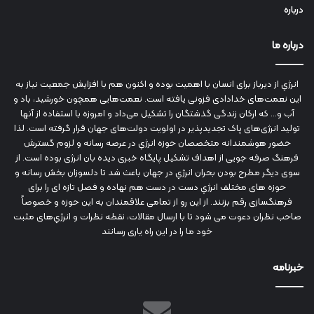
درباره
درباره ما
انرژي‌ از دیرباز برای انسان با اهمیت بوده و اکنون هم با افزایش جمعیت نیاز به
این نعمت‌های خدادادی فزونی یافته است. نعمت‌هایی همچون خورشید، باد و
آب و... که ارکان زندگی گذشتگان را تشکیل می‌داد و امروزه با استفاده از آنها
تولید انرژی‌های پاک تجدیدپذیر در اولویت دولت‌های جهان قرار گرفته است. لذا
حضور هوشمندانه متخصصان حوزه انرژي در عرصه رسانه و لزوم گسترش
فرهنگ صرفه جویی از اهداف تشکیل پایگاه خبری دیده بان انرژی بوده است. از
سوی دیگر مطرح بودن بحران انرژي در جهان باعث شد تا دلسوزان بخش رسانه و
حوزه های مختلف انرژي دست در دست هم نهاده و فصل تازه ای را برای
فرهنگسازی رقم بزنند. از این رو از تمامی علاقمندان به این حوزه و خصوصاً
صاحب نظران دعوت می شود تا با ارسال مقالات، نقطه نظرات و انرژي‌های مثبت
خود ما را در این راه یاری رسانند
خبرنامه