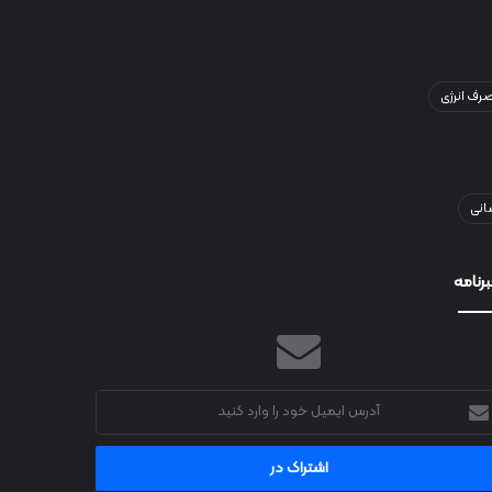
ف انرژی
انی
رنامه
رس
میل
د