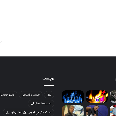
برچسب
برق
حسین قدیمی
دکتر حمید ا
سیدرضا غفاریان
شرکت توزیع نیروی برق استان اردبیل