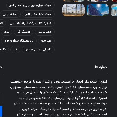
شرکت توزیع نیروی برق استان البرز
شرکت گاز استان البرز
صرفه‌جویی
مدیر عامل شرکت گاز استان البرز
مصر
مصرف برق
مصرف گاز
نفت
وزیر نیرو
پژوهشگاه مواد و انرژی
کامران ایمانی فولادی
گاز
گازرس
درباره ما
خب
انرژي‌ از دیرباز برای انسان با اهمیت بوده و اکنون هم با افزایش جمعیت
نیاز به این نعمت‌های خدادادی فزونی یافته است. نعمت‌هایی همچون
خورشید، باد و آب و... که ارکان زندگی گذشتگان را تشکیل می‌داد و
آد
امروزه با استفاده از آنها تولید انرژی‌های پاک تجدیدپذیر در اولویت
ای
دولت‌های جهان قرار گرفته است. لذا حضور هوشمندانه متخصصان
خو
حوزه انرژي در عرصه رسانه و لزوم گسترش فرهنگ صرفه جویی از
را
اهداف تشکیل پایگاه خبری دیده بان انرژی بوده است. از سوی دیگر