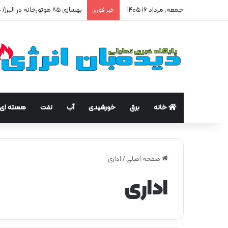
جمعه, مرداد ۱۶ ۱۴۰۵
بهسازی ۸۵ موتورخانه در البرز/ صرفه‌جویی ۲۵۰ هزار مترمکعبی گاز در سه ماه
خبر فوری
خانه
برق
خورشیدی
آب
نفت
هسته ای
صفحه اصلی
/
اداری
اداری