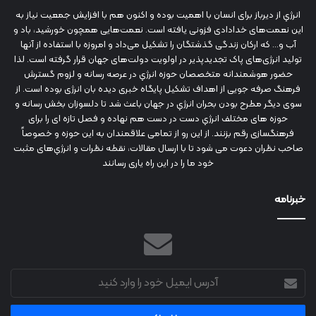
انرژي‌ از دیرباز برای انسان با اهمیت بوده و اکنون هم با افزایش جمعیت نیاز به
این نعمت‌های خدادادی فزونی یافته است. نعمت‌هایی همچون خورشید، باد و
آب و... که ارکان زندگی گذشتگان را تشکیل می‌داد و امروزه با استفاده از آنها
تولید انرژی‌های پاک تجدیدپذیر در اولویت دولت‌های جهان قرار گرفته است. لذا
حضور هوشمندانه متخصصان حوزه انرژي در عرصه رسانه و لزوم گسترش
فرهنگ صرفه جویی از اهداف تشکیل پایگاه خبری دیده بان انرژی بوده است. از
سوی دیگر مطرح بودن بحران انرژي در جهان باعث شد تا دلسوزان بخش رسانه و
حوزه های مختلف انرژي دست در دست هم نهاده و فصل تازه ای را برای
فرهنگسازی رقم بزنند. از این رو از تمامی علاقمندان به این حوزه و خصوصاً
صاحب نظران دعوت می شود تا با ارسال مقالات، نقطه نظرات و انرژي‌های مثبت
خود ما را در این راه یاری رسانند
خبرنامه
آدرس
ایمیل
خود