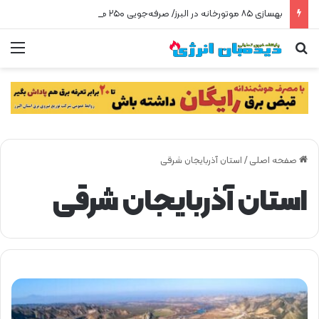
بهسازی ۸۵ موتورخانه در البرز/ صرفه‌جویی ۲۵۰ هزار مترمکعبی گاز در سه ماه
جستجو برای
من
صفحه اصلی
/
استان آذربایجان شرقی
استان آذربایجان شرقی