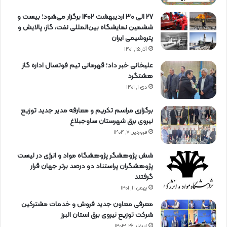
27 الی 30 اردیبهشت 1402 برگزار می‌شود؛ بیست و
ششمین نمایشگاه بین‌المللی نفت، گاز، پالایش و
پتروشیمی ایران
آذر ۱۵, ۱۴۰۱
علیخانی خبر داد؛ قهرمانی تیم فوتسال اداره گاز
هشتگرد
دی ۱, ۱۴۰۱
برگزاری مراسم تكریم و معارفه مدیر جدید توزیع
نیروی برق شهرستان ساوجبلاغ
فروردین ۷, ۱۴۰۴
شش پژوهشگر پژوهشگاه مواد و انرژی در لیست
پژوهشگران پراستناد دو درصد برتر جهان قرار
گرفتند
بهمن ۱۱, ۱۴۰۱
معرفی معاون جدید فروش و خدمات مشتركین
شركت توزیع نیروی برق استان البرز
اسفند ۲۶, ۱۴۰۳