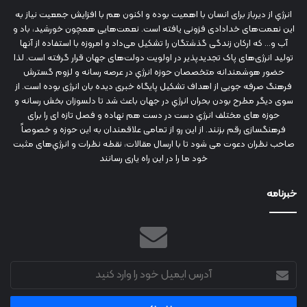
انرژي‌ از دیرباز برای انسان با اهمیت بوده و اکنون هم با افزایش جمعیت نیاز به
این نعمت‌های خدادادی فزونی یافته است. نعمت‌هایی همچون خورشید، باد و
آب و... که ارکان زندگی گذشتگان را تشکیل می‌داد و امروزه با استفاده از آنها
تولید انرژی‌های پاک تجدیدپذیر در اولویت دولت‌های جهان قرار گرفته است. لذا
حضور هوشمندانه متخصصان حوزه انرژي در عرصه رسانه و لزوم گسترش
فرهنگ صرفه جویی از اهداف تشکیل پایگاه خبری دیده بان انرژی بوده است. از
سوی دیگر مطرح بودن بحران انرژي در جهان باعث شد تا دلسوزان بخش رسانه و
حوزه های مختلف انرژي دست در دست هم نهاده و فصل تازه ای را برای
فرهنگسازی رقم بزنند. از این رو از تمامی علاقمندان به این حوزه و خصوصاً
صاحب نظران دعوت می شود تا با ارسال مقالات، نقطه نظرات و انرژي‌های مثبت
خود ما را در این راه یاری رسانند
خبرنامه
آدرس
ایمیل
خود