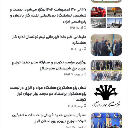
27 الی 30 اردیبهشت 1402 برگزار می‌شود؛ بیست و
ششمین نمایشگاه بین‌المللی نفت، گاز، پالایش و
پتروشیمی ایران
آذر ۱۵, ۱۴۰۱
علیخانی خبر داد؛ قهرمانی تیم فوتسال اداره گاز
هشتگرد
دی ۱, ۱۴۰۱
برگزاری مراسم تكریم و معارفه مدیر جدید توزیع
نیروی برق شهرستان ساوجبلاغ
فروردین ۷, ۱۴۰۴
شش پژوهشگر پژوهشگاه مواد و انرژی در لیست
پژوهشگران پراستناد دو درصد برتر جهان قرار
گرفتند
بهمن ۱۱, ۱۴۰۱
معرفی معاون جدید فروش و خدمات مشتركین
شركت توزیع نیروی برق استان البرز
اسفند ۲۶, ۱۴۰۳