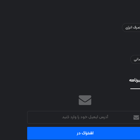
ف انرژی
انی
رنامه
رس
میل
د