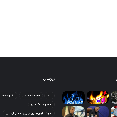
برچسب
برق
حسین قدیمی
دکتر حمید ا
سیدرضا غفاریان
شرکت توزیع نیروی برق استان اردبیل