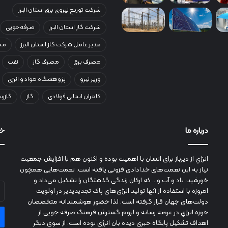
شرکت توزیع نیروی برق استان البرز
شرکت گاز استان البرز
صرفه‌جویی
مدیر عامل شرکت گاز استان البرز
مصر
مصرف برق
مصرف گاز
نفت
وزیر نیرو
پژوهشگاه مواد و انرژی
کامران ایمانی فولادی
گاز
گازرس
درباره ما
خب
انرژي‌ از دیرباز برای انسان با اهمیت بوده و اکنون هم با افزایش جمعیت
نیاز به این نعمت‌های خدادادی فزونی یافته است. نعمت‌هایی همچون
خورشید، باد و آب و... که ارکان زندگی گذشتگان را تشکیل می‌داد و
آد
امروزه با استفاده از آنها تولید انرژی‌های پاک تجدیدپذیر در اولویت
ای
دولت‌های جهان قرار گرفته است. لذا حضور هوشمندانه متخصصان
خو
حوزه انرژي در عرصه رسانه و لزوم گسترش فرهنگ صرفه جویی از
را
اهداف تشکیل پایگاه خبری دیده بان انرژی بوده است. از سوی دیگر