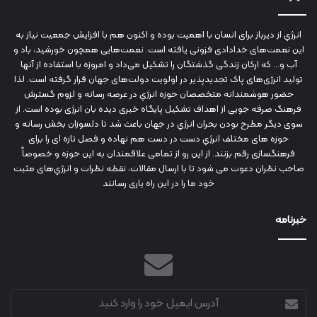
انرژي‌ از دیرباز برای انسان با اهمیت بوده و اکنون هم با افزایش جمعیت نیاز به
این نعمت‌های خدادادی فزونی یافته است. نعمت‌هایی همچون خورشید، باد و
آب و... که ارکان زندگی گذشتگان را تشکیل می‌داد و امروزه با استفاده از آنها
تولید انرژی‌های پاک تجدیدپذیر در اولویت دولت‌های جهان قرار گرفته است. لذا
حضور هوشمندانه متخصصان حوزه انرژي در عرصه رسانه و لزوم گسترش
فرهنگ صرفه جویی از اهداف تشکیل پایگاه خبری دیده بان انرژی بوده است. از
سوی دیگر مطرح بودن بحران انرژي در جهان باعث شد تا دلسوزان بخش رسانه و
حوزه های مختلف انرژي دست در دست هم نهاده و فصل تازه ای را برای
فرهنگسازی رقم بزنند. از این رو از تمامی علاقمندان به این حوزه و خصوصاً
صاحب نظران دعوت می شود تا با ارسال مقالات، نقطه نظرات و انرژي‌های مثبت
خود ما را در این راه یاری رسانند
خبرنامه
آدرس
ایمیل