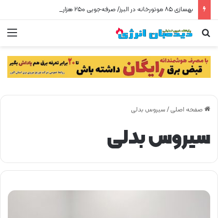
بهسازی ۸۵ موتورخانه در البرز/ صرفه‌جویی ۲۵۰ هزار مترمکعبی گاز در سه ماه
جستجو برای
من
صفحه اصلی
/
سيروس بدلی
سيروس بدلی