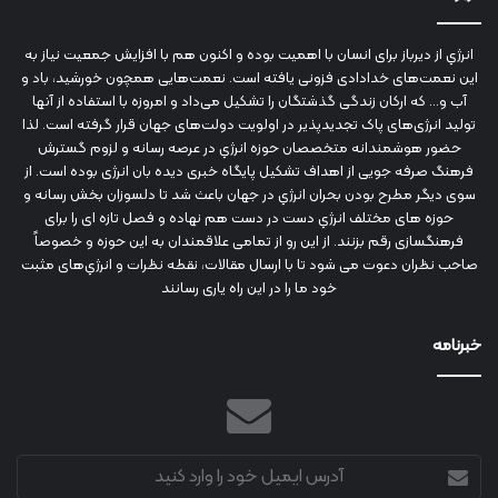
انرژي‌ از دیرباز برای انسان با اهمیت بوده و اکنون هم با افزایش جمعیت نیاز به
این نعمت‌های خدادادی فزونی یافته است. نعمت‌هایی همچون خورشید، باد و
آب و... که ارکان زندگی گذشتگان را تشکیل می‌داد و امروزه با استفاده از آنها
تولید انرژی‌های پاک تجدیدپذیر در اولویت دولت‌های جهان قرار گرفته است. لذا
حضور هوشمندانه متخصصان حوزه انرژي در عرصه رسانه و لزوم گسترش
فرهنگ صرفه جویی از اهداف تشکیل پایگاه خبری دیده بان انرژی بوده است. از
سوی دیگر مطرح بودن بحران انرژي در جهان باعث شد تا دلسوزان بخش رسانه و
حوزه های مختلف انرژي دست در دست هم نهاده و فصل تازه ای را برای
فرهنگسازی رقم بزنند. از این رو از تمامی علاقمندان به این حوزه و خصوصاً
صاحب نظران دعوت می شود تا با ارسال مقالات، نقطه نظرات و انرژي‌های مثبت
خود ما را در این راه یاری رسانند
خبرنامه
آدرس
ایمیل