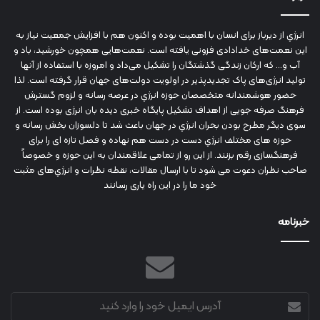
انرژي‌ از دیرباز برای انسان با اهمیت بوده و اکنون هم با افزایش جمعیت نیاز به
این نعمت‌های خدادادی فزونی یافته است. نعمت‌هایی همچون خورشید، باد و
آب و... که ارکان زندگی گذشتگان را تشکیل می‌داد و امروزه با استفاده از آنها
تولید انرژی‌های پاک تجدیدپذیر در اولویت دولت‌های جهان قرار گرفته است. لذا
حضور هوشمندانه متخصصان حوزه انرژي در عرصه رسانه و لزوم گسترش
فرهنگ صرفه جویی از اهداف تشکیل پایگاه خبری دیده بان انرژی بوده است. از
سوی دیگر مطرح بودن بحران انرژي در جهان باعث شد تا دلسوزان بخش رسانه و
حوزه های مختلف انرژي دست در دست هم نهاده و فصل تازه ای را برای
فرهنگسازی رقم بزنند. از این رو از تمامی علاقمندان به این حوزه و خصوصاً
صاحب نظران دعوت می شود تا با ارسال مقالات، نقطه نظرات و انرژي‌های مثبت
خود ما را در این راه یاری رسانند
خبرنامه
آدرس
ایمیل