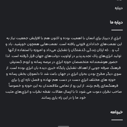
درباره
درباره ما
انرژي‌ از دیرباز برای انسان با اهمیت بوده و اکنون هم با افزایش جمعیت نیاز به
این نعمت‌های خدادادی فزونی یافته است. نعمت‌هایی همچون خورشید، باد و
آب و... که ارکان زندگی گذشتگان را تشکیل می‌داد و امروزه با استفاده از آنها
تولید انرژی‌های پاک تجدیدپذیر در اولویت دولت‌های جهان قرار گرفته است. لذا
حضور هوشمندانه متخصصان حوزه انرژي در عرصه رسانه و لزوم گسترش
فرهنگ صرفه جویی از اهداف تشکیل پایگاه خبری دیده بان انرژی بوده است. از
سوی دیگر مطرح بودن بحران انرژي در جهان باعث شد تا دلسوزان بخش رسانه و
حوزه های مختلف انرژي دست در دست هم نهاده و فصل تازه ای را برای
فرهنگسازی رقم بزنند. از این رو از تمامی علاقمندان به این حوزه و خصوصاً
صاحب نظران دعوت می شود تا با ارسال مقالات، نقطه نظرات و انرژي‌های مثبت
خود ما را در این راه یاری رسانند
خبرنامه