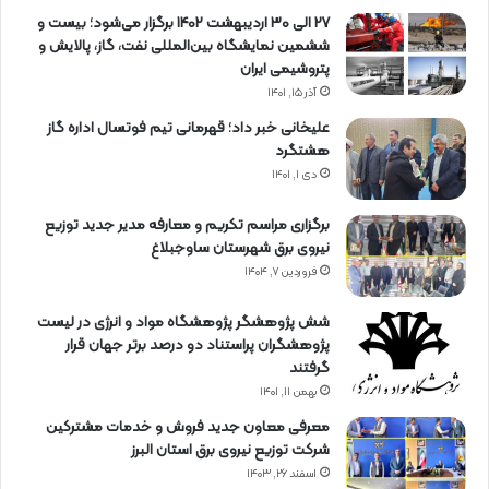
27 الی 30 اردیبهشت 1402 برگزار می‌شود؛ بیست و
ششمین نمایشگاه بین‌المللی نفت، گاز، پالایش و
پتروشیمی ایران
آذر ۱۵, ۱۴۰۱
علیخانی خبر داد؛ قهرمانی تیم فوتسال اداره گاز
هشتگرد
دی ۱, ۱۴۰۱
برگزاری مراسم تكریم و معارفه مدیر جدید توزیع
نیروی برق شهرستان ساوجبلاغ
فروردین ۷, ۱۴۰۴
شش پژوهشگر پژوهشگاه مواد و انرژی در لیست
پژوهشگران پراستناد دو درصد برتر جهان قرار
گرفتند
بهمن ۱۱, ۱۴۰۱
معرفی معاون جدید فروش و خدمات مشتركین
شركت توزیع نیروی برق استان البرز
اسفند ۲۶, ۱۴۰۳