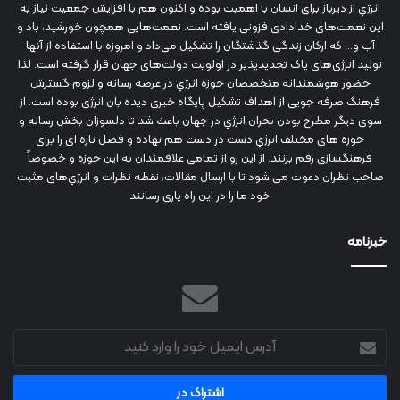
انرژي‌ از دیرباز برای انسان با اهمیت بوده و اکنون هم با افزایش جمعیت نیاز به
این نعمت‌های خدادادی فزونی یافته است. نعمت‌هایی همچون خورشید، باد و
آب و... که ارکان زندگی گذشتگان را تشکیل می‌داد و امروزه با استفاده از آنها
تولید انرژی‌های پاک تجدیدپذیر در اولویت دولت‌های جهان قرار گرفته است. لذا
حضور هوشمندانه متخصصان حوزه انرژي در عرصه رسانه و لزوم گسترش
فرهنگ صرفه جویی از اهداف تشکیل پایگاه خبری دیده بان انرژی بوده است. از
سوی دیگر مطرح بودن بحران انرژي در جهان باعث شد تا دلسوزان بخش رسانه و
حوزه های مختلف انرژي دست در دست هم نهاده و فصل تازه ای را برای
فرهنگسازی رقم بزنند. از این رو از تمامی علاقمندان به این حوزه و خصوصاً
صاحب نظران دعوت می شود تا با ارسال مقالات، نقطه نظرات و انرژي‌های مثبت
خود ما را در این راه یاری رسانند
خبرنامه
آدرس
ایمیل
خود
را