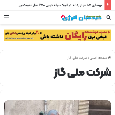
بهسازی ۸۵ موتورخانه در البرز/ صرفه‌جویی ۲۵۰ هزار مترمکعبی گاز در سه ماه
جستجو برای
من
صفحه اصلی
/
شرکت ملی گاز
شرکت ملی گاز