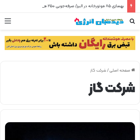
بهسازی ۸۵ موتورخانه در البرز/ صرفه‌جویی ۲۵۰ هزار مترمکعبی گاز در سه ماه
جستجو برای
من
صفحه اصلی
/
شرکت گاز
شرکت گاز