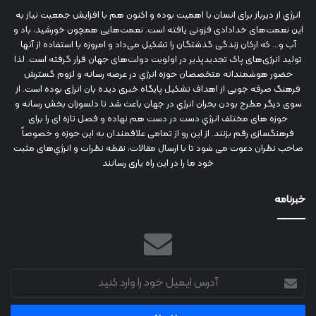
انرژي‌ از دیرباز برای انسان با اهمیت بوده و اکنون هم با افزایش جمعیت نیاز به
این نعمت‌های خدادادی فزونی یافته است. نعمت‌هایی همچون خورشید، باد و
آب و... که ارکان زندگی گذشتگان را تشکیل می‌داد و امروزه با استفاده از آنها
تولید انرژی‌های پاک تجدیدپذیر در اولویت دولت‌های جهان قرار گرفته است. لذا
حضور هوشمندانه متخصصان حوزه انرژي در عرصه رسانه و لزوم گسترش
فرهنگ صرفه جویی از اهداف تشکیل پایگاه خبری دیده بان انرژی بوده است. از
سوی دیگر مطرح بودن بحران انرژي در جهان باعث شد تا دلسوزان بخش رسانه و
حوزه های مختلف انرژي دست در دست هم نهاده و فصل تازه ای را برای
فرهنگسازی رقم بزنند. از این رو از تمامی علاقمندان به این حوزه و خصوصاً
صاحب نظران دعوت می شود تا با ارسال مقالات، نقطه نظرات و انرژي‌های مثبت
خود ما را در این راه یاری رسانند
خبرنامه
آدرس
ایمیل
خود