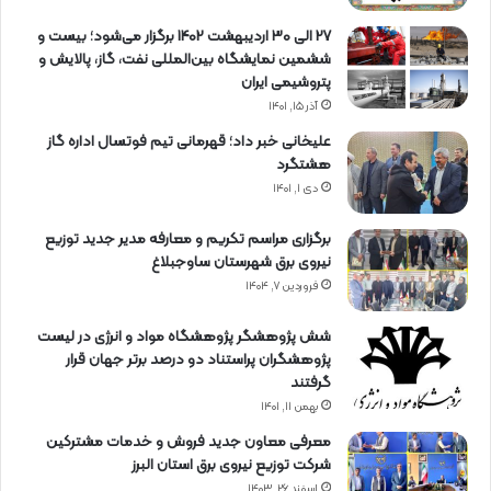
27 الی 30 اردیبهشت 1402 برگزار می‌شود؛ بیست و
ششمین نمایشگاه بین‌المللی نفت، گاز، پالایش و
پتروشیمی ایران
آذر ۱۵, ۱۴۰۱
علیخانی خبر داد؛ قهرمانی تیم فوتسال اداره گاز
هشتگرد
دی ۱, ۱۴۰۱
برگزاری مراسم تكریم و معارفه مدیر جدید توزیع
نیروی برق شهرستان ساوجبلاغ
فروردین ۷, ۱۴۰۴
شش پژوهشگر پژوهشگاه مواد و انرژی در لیست
پژوهشگران پراستناد دو درصد برتر جهان قرار
گرفتند
بهمن ۱۱, ۱۴۰۱
معرفی معاون جدید فروش و خدمات مشتركین
شركت توزیع نیروی برق استان البرز
اسفند ۲۶, ۱۴۰۳