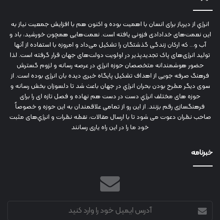
انرژي‌ از دیرباز برای انسان با اهمیت بوده و اکنون هم با افزایش جمعیت نیاز به
این نعمت‌های خدادادی فزونی یافته است. نعمت‌هایی همچون خورشید، باد و
آب و... که ارکان زندگی گذشتگان را تشکیل می‌داد و امروزه با استفاده از آنها
تولید انرژی‌های پاک تجدیدپذیر در اولویت دولت‌های جهان قرار گرفته است. لذا
حضور هوشمندانه متخصصان حوزه انرژي در عرصه رسانه و لزوم گسترش
فرهنگ صرفه جویی از اهداف تشکیل پایگاه خبری دیده بان انرژی بوده است. از
سوی دیگر مطرح بودن بحران انرژي در جهان باعث شد تا دلسوزان بخش رسانه و
حوزه های مختلف انرژي دست در دست هم نهاده و فصل تازه ای را برای
فرهنگسازی رقم بزنند. از این رو از تمامی علاقمندان به این حوزه و خصوصاً
صاحب نظران دعوت می شود تا با ارسال مقالات، نقطه نظرات و انرژي‌های مثبت
خود ما را در این راه یاری رسانند
خبرنامه
آدرس
ایمیل