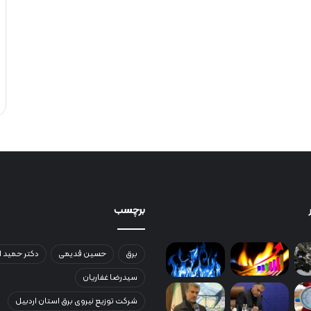
برچسب
برق
حسین قدیمی
دکتر حمید ا
سیدرضا غفاریان
شرکت توزیع نیروی برق استان اردبیل