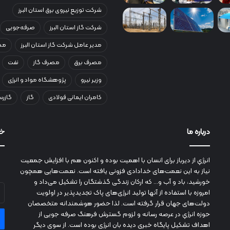
شرکت توزیع نیروی برق استان البرز
شرکت گاز استان البرز
صرفه‌جویی
مدیر عامل شرکت گاز استان البرز
مصر
مصرف برق
مصرف گاز
نفت
وزیر نیرو
پژوهشگاه مواد و انرژی
کامران ایمانی فولادی
گاز
گازرس
درباره ما
خب
انرژي‌ از دیرباز برای انسان با اهمیت بوده و اکنون هم با افزایش جمعیت
نیاز به این نعمت‌های خدادادی فزونی یافته است. نعمت‌هایی همچون
خورشید، باد و آب و... که ارکان زندگی گذشتگان را تشکیل می‌داد و
آد
امروزه با استفاده از آنها تولید انرژی‌های پاک تجدیدپذیر در اولویت
ای
دولت‌های جهان قرار گرفته است. لذا حضور هوشمندانه متخصصان
خو
حوزه انرژي در عرصه رسانه و لزوم گسترش فرهنگ صرفه جویی از
را
اهداف تشکیل پایگاه خبری دیده بان انرژی بوده است. از سوی دیگر