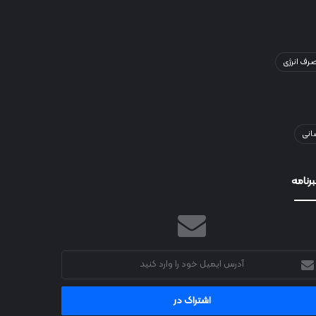
ف انرژی
انی
رنامه
رس
میل
د