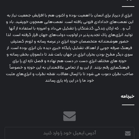
انرژي‌ از دیرباز برای انسان با اهمیت بوده و اکنون هم با افزایش جمعیت نیاز به
این نعمت‌های خدادادی فزونی یافته است. نعمت‌هایی همچون خورشید، باد و
آب و... که ارکان زندگی گذشتگان را تشکیل می‌داد و امروزه با استفاده از آنها
تولید انرژی‌های پاک تجدیدپذیر در اولویت دولت‌های جهان قرار گرفته است. لذا
حضور هوشمندانه متخصصان حوزه انرژي در عرصه رسانه و لزوم گسترش
فرهنگ صرفه جویی از اهداف تشکیل پایگاه خبری دیده بان انرژی بوده است. از
سوی دیگر مطرح بودن بحران انرژي در جهان باعث شد تا دلسوزان بخش رسانه و
حوزه های مختلف انرژي دست در دست هم نهاده و فصل تازه ای را برای
فرهنگسازی رقم بزنند. از این رو از تمامی علاقمندان به این حوزه و خصوصاً
صاحب نظران دعوت می شود تا با ارسال مقالات، نقطه نظرات و انرژي‌های مثبت
خود ما را در این راه یاری رسانند
خبرنامه
آدرس
ایمیل