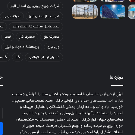
شرکت توزیع نیروی برق استان البرز
شرکت گاز استان البرز
صرفه‌جویی
مدیر عامل شرکت گاز استان البرز
مصر
مصرف برق
مصرف گاز
نفت
وزیر نیرو
پژوهشگاه مواد و انرژی
کامران ایمانی فولادی
گاز
گازرس
درباره ما
خب
انرژي‌ از دیرباز برای انسان با اهمیت بوده و اکنون هم با افزایش جمعیت
نیاز به این نعمت‌های خدادادی فزونی یافته است. نعمت‌هایی همچون
خورشید، باد و آب و... که ارکان زندگی گذشتگان را تشکیل می‌داد و
آد
امروزه با استفاده از آنها تولید انرژی‌های پاک تجدیدپذیر در اولویت
ای
دولت‌های جهان قرار گرفته است. لذا حضور هوشمندانه متخصصان
خو
حوزه انرژي در عرصه رسانه و لزوم گسترش فرهنگ صرفه جویی از
را
اهداف تشکیل پایگاه خبری دیده بان انرژی بوده است. از سوی دیگر