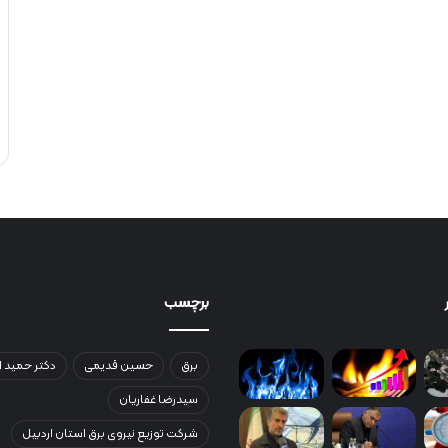
برچسب
برق
حسین قدیمی
دکتر حمید ا
سیدرضا غفاریان
شرکت توزیع نیروی برق استان اردبیل