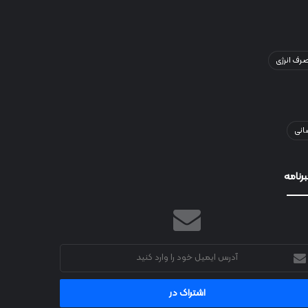
ف انرژی
انی
رنامه
رس
میل
د