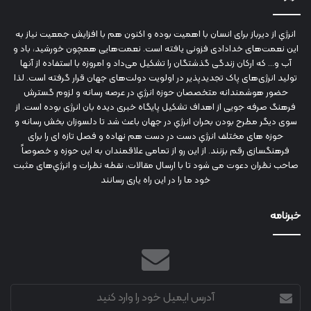
انرژي‌ از دیرباز برای انسان با اهمیت بوده و اکنون هم با افزایش جمعیت نیاز به
این نعمت‌های خدادادی فزونی یافته است. نعمت‌هایی همچون خورشید، باد و
آب و... که ارکان زندگی گذشتگان را تشکیل می‌داد و امروزه با استفاده از آنها
تولید انرژی‌های پاک تجدیدپذیر در اولویت دولت‌های جهان قرار گرفته است. لذا
حضور هوشمندانه متخصصان حوزه انرژي در عرصه رسانه و لزوم گسترش
فرهنگ صرفه جویی از اهداف تشکیل پایگاه خبری دیده بان انرژی بوده است. از
سوی دیگر مطرح بودن بحران انرژي در جهان باعث شد تا دلسوزان بخش رسانه و
حوزه های مختلف انرژي دست در دست هم نهاده و فصل تازه ای را برای
فرهنگسازی رقم بزنند. از این رو از تمامی علاقمندان به این حوزه و خصوصاً
صاحب نظران دعوت می شود تا با ارسال مقالات، نقطه نظرات و انرژي‌های مثبت
خود ما را در این راه یاری رسانند
خبرنامه
آدرس
ایمیل