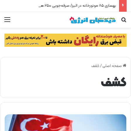
بهسازی ۸۵ موتورخانه در البرز/ صرفه‌جویی ۲۵۰ هزار مترمکعبی گاز در سه ماه
جستجو برای
من
صفحه اصلی
/
کشف
کشف