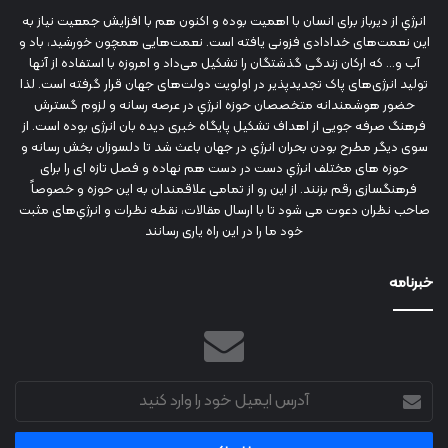
انرژي‌ از دیرباز برای انسان با اهمیت بوده و اکنون هم با افزایش جمعیت نیاز به
این نعمت‌های خدادادی فزونی یافته است. نعمت‌هایی همچون خورشید، باد و
آب و... که ارکان زندگی گذشتگان را تشکیل می‌داد و امروزه با استفاده از آنها
تولید انرژی‌های پاک تجدیدپذیر در اولویت دولت‌های جهان قرار گرفته است. لذا
حضور هوشمندانه متخصصان حوزه انرژي در عرصه رسانه و لزوم گسترش
فرهنگ صرفه جویی از اهداف تشکیل پایگاه خبری دیده بان انرژی بوده است. از
سوی دیگر مطرح بودن بحران انرژي در جهان باعث شد تا دلسوزان بخش رسانه و
حوزه های مختلف انرژي دست در دست هم نهاده و فصل تازه ای را برای
فرهنگسازی رقم بزنند. از این رو از تمامی علاقمندان به این حوزه و خصوصاً
صاحب نظران دعوت می شود تا با ارسال مقالات، نقطه نظرات و انرژي‌های مثبت
خود ما را در این راه یاری رسانند
خبرنامه
آدرس
ایمیل
خود