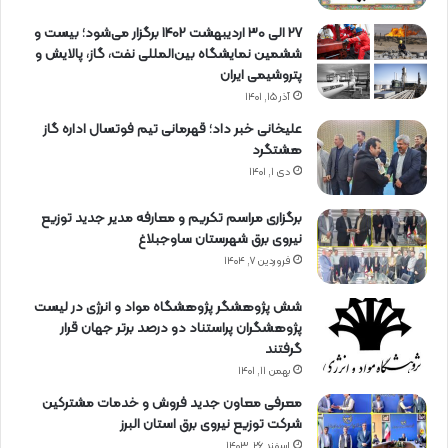
27 الی 30 اردیبهشت 1402 برگزار می‌شود؛ بیست و
ششمین نمایشگاه بین‌المللی نفت، گاز، پالایش و
پتروشیمی ایران
آذر ۱۵, ۱۴۰۱
علیخانی خبر داد؛ قهرمانی تیم فوتسال اداره گاز
هشتگرد
دی ۱, ۱۴۰۱
برگزاری مراسم تكریم و معارفه مدیر جدید توزیع
نیروی برق شهرستان ساوجبلاغ
فروردین ۷, ۱۴۰۴
شش پژوهشگر پژوهشگاه مواد و انرژی در لیست
پژوهشگران پراستناد دو درصد برتر جهان قرار
گرفتند
بهمن ۱۱, ۱۴۰۱
معرفی معاون جدید فروش و خدمات مشتركین
شركت توزیع نیروی برق استان البرز
اسفند ۲۶, ۱۴۰۳