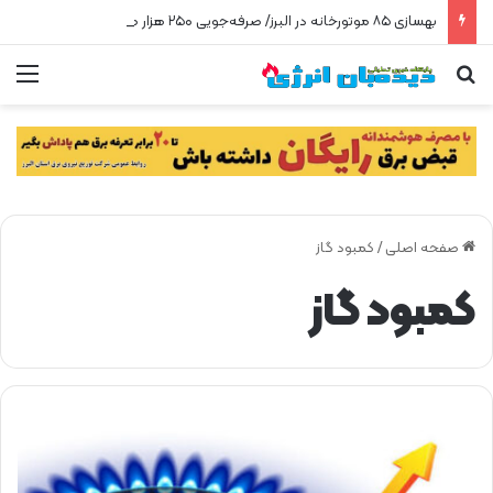
بهسازی ۸۵ موتورخانه در البرز/ صرفه‌جویی ۲۵۰ هزار مترمکعبی گاز در سه ماه
جستجو برای
من
صفحه اصلی
/
کمبود گاز
کمبود گاز