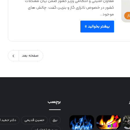
معاون امنیتی و انتظامی وزیر کشور ضمن بیان مشکلات
کشور در خصوص ناترازی گاز و بنزین گفت: چالش‌ های
موجود…
ز
بیشتر بخوانید »
صفحه بعد
برچسب
برق
حسین قدیمی
دکتر حمید ا
سیدرضا غفاریان