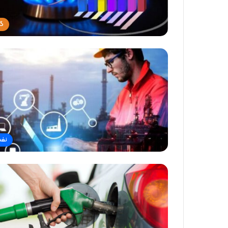
گا
نف