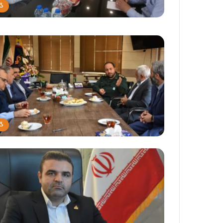
گا
گا