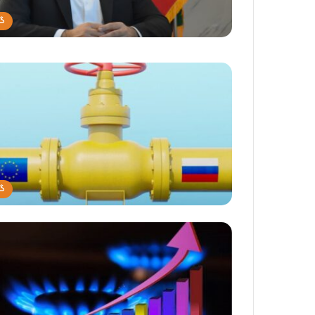
گا
گا