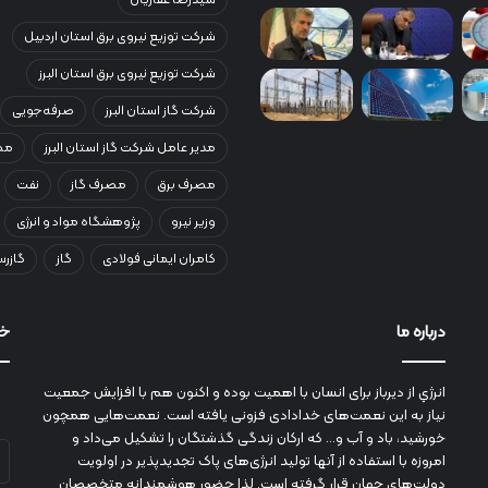
شرکت توزیع نیروی برق استان اردبیل
شرکت توزیع نیروی برق استان البرز
شرکت گاز استان البرز
صرفه‌جویی
مدیر عامل شرکت گاز استان البرز
مصر
مصرف برق
مصرف گاز
نفت
وزیر نیرو
پژوهشگاه مواد و انرژی
کامران ایمانی فولادی
گاز
گازرس
درباره ما
خب
انرژي‌ از دیرباز برای انسان با اهمیت بوده و اکنون هم با افزایش جمعیت
نیاز به این نعمت‌های خدادادی فزونی یافته است. نعمت‌هایی همچون
خورشید، باد و آب و... که ارکان زندگی گذشتگان را تشکیل می‌داد و
آد
امروزه با استفاده از آنها تولید انرژی‌های پاک تجدیدپذیر در اولویت
ای
دولت‌های جهان قرار گرفته است. لذا حضور هوشمندانه متخصصان