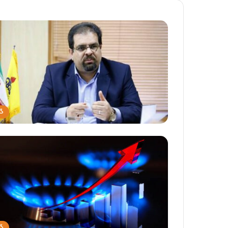
گا
گا