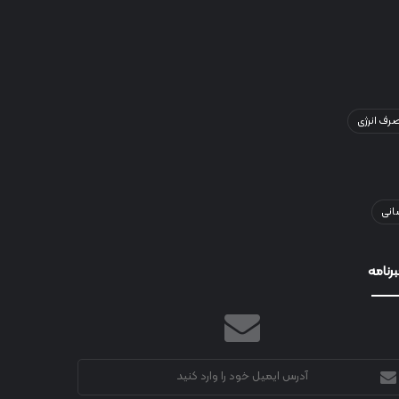
ف انرژی
انی
رنامه
رس
میل