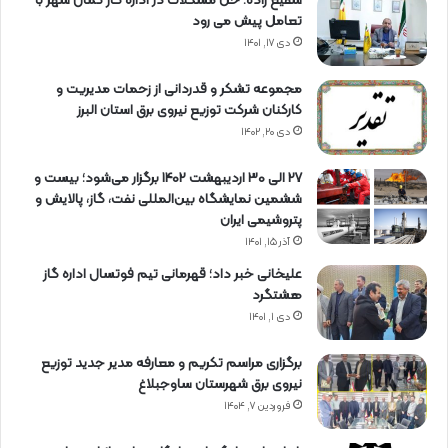
شفیع زاده: حل مشکلات در اداره گاز کمال شهر با
تعامل پیش می رود
دی ۱۷, ۱۴۰۱
مجموعه تشکر و قدردانی از زحمات مدیریت و
کارکنان شرکت توزیع نیروی برق استان البرز
دی ۲۰, ۱۴۰۲
27 الی 30 اردیبهشت 1402 برگزار می‌شود؛ بیست و
ششمین نمایشگاه بین‌المللی نفت، گاز، پالایش و
پتروشیمی ایران
آذر ۱۵, ۱۴۰۱
علیخانی خبر داد؛ قهرمانی تیم فوتسال اداره گاز
هشتگرد
دی ۱, ۱۴۰۱
برگزاری مراسم تكریم و معارفه مدیر جدید توزیع
نیروی برق شهرستان ساوجبلاغ
فروردین ۷, ۱۴۰۴