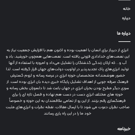
خانه
درباره
درباره ما
انرژي‌ از دیرباز برای انسان با اهمیت بوده و اکنون هم با افزایش جمعیت نیاز به
این نعمت‌های خدادادی فزونی یافته است. نعمت‌هایی همچون خورشید، باد و
آب و... که ارکان زندگی گذشتگان را تشکیل می‌داد و امروزه با استفاده از آنها
تولید انرژی‌های پاک تجدیدپذیر در اولویت دولت‌های جهان قرار گرفته است. لذا
حضور هوشمندانه متخصصان حوزه انرژي در عرصه رسانه و لزوم گسترش
فرهنگ صرفه جویی از اهداف تشکیل پایگاه خبری دیده بان انرژی بوده است. از
سوی دیگر مطرح بودن بحران انرژي در جهان باعث شد تا دلسوزان بخش رسانه و
حوزه های مختلف انرژي دست در دست هم نهاده و فصل تازه ای را برای
فرهنگسازی رقم بزنند. از این رو از تمامی علاقمندان به این حوزه و خصوصاً
صاحب نظران دعوت می شود تا با ارسال مقالات، نقطه نظرات و انرژي‌های مثبت
خود ما را در این راه یاری رسانند
خبرنامه