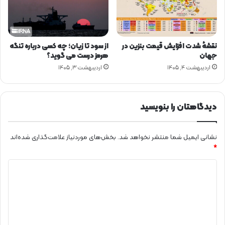
ر
ق
ن
ی
ا
نقشهٔ شدت افزایش قیمت بنزین در
از سود تا زیان؛ چه کسی درباره تنگه
ز
جهان
هرمز درست می گوید؟
م
اردیبهشت ۴, ۱۴۰۵
اردیبهشت ۳, ۱۴۰۵
ن
د
ه
دیدگاهتان را بنویسید
م
ر
ا
نشانی ایمیل شما منتشر نخواهد شد.
بخش‌های موردنیاز علامت‌گذاری شده‌اند
ه
*
ی
ا
د
س
ت
ی
د
گ