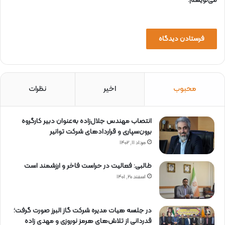
می‌نویسم.
و
ا
ن
ر
ژ
ی
د
ر
س
محبوب
اخیر
نظرات
ا
ل
1
انتصاب مهندس جلال‌زاده به‌عنوان دبیر كارگروه
4
برون‌سپاری و قراردادهای شركت توانیر
0
مرداد ۱۱, ۱۴۰۲
2
طالبی: فعالیت در حراست فاخر و ارزشمند است
اسفند ۲۰, ۱۴۰۱
در جلسه هیات مدیره شرکت گاز البرز صورت گرفت؛
قدردانی از تلاش‌های هرمز نوروزی و مهدی زاده