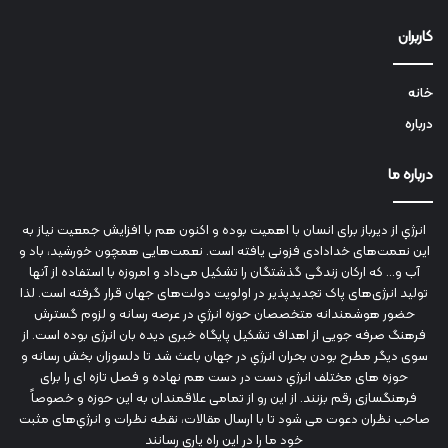
کاربران
خانه
درباره
درباره ما
انرژي‌ از دیرباز برای انسان با اهمیت بوده و اکنون هم با افزایش جمعیت نیاز به
این نعمت‌های خدادادی فزونی یافته است. نعمت‌هایی همچون خورشید، باد و
آب و... که ارکان زندگی گذشتگان را تشکیل می‌داد و امروزه با استفاده از آنها
تولید انرژی‌های پاک تجدیدپذیر در اولویت دولت‌های جهان قرار گرفته است. لذا
حضور هوشمندانه متخصصان حوزه انرژي در عرصه رسانه و لزوم گسترش
فرهنگ صرفه جویی از اهداف تشکیل پایگاه خبری دیده بان انرژی بوده است. از
سوی دیگر مطرح بودن بحران انرژي در جهان باعث شد تا دلسوزان بخش رسانه و
حوزه های مختلف انرژي دست در دست هم نهاده و فصل تازه ای را برای
فرهنگسازی رقم بزنند. از این رو از تمامی علاقمندان به این حوزه و خصوصاً
صاحب نظران دعوت می شود تا با ارسال مقالات، نقطه نظرات و انرژي‌های مثبت
خود ما را در این راه یاری رسانند