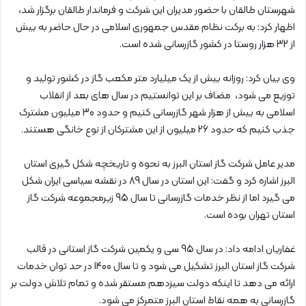
شهرستان طالقان با حضور مدیران این شرکت و فرماندار طالقان برگزار شد،
اظهار کرد: به برکت نظام مقدس جمهوری اسلامی در حال حاضر به بیش
از 32 هزار روستا در کشور گازرسانی شده است.
وی بیان کرد: روزانه بیش از یک میلیارد متر مکعب گاز در کشور تولید و
توزیع می شود، مضاف بر این توانستیم در سال های بعد از انقلاب
اسلامی به بیش از هزار شهر گازرسانی کنیم و حدود 30 میلیون مشترک
جذب کنیم که حدود 26 میلیون از این مشترکان از نوع خانگی هستند.
مدیر عامل شرکت گاز استان البرز به نحوه و تاریخچه شکل گیری استان
البرز اشاره کرد و گفت: این استان در سال 89 در نقشه سیاسی ایران شکل
می گیرد اما از نظر خدمات گازرسانی تا سال 95 زیرمجموعه شرکت گاز
استان تهران بوده است.
غفاریان ادامه داد: در سال 95 سی و یکمین شرکت گاز استانی در قالب
شرکت گاز استان البرز تشکیل می شود و تا سال 1400 در حد توان خدمات
ارائه می دهد تا اینکه دولت سیزدهم مستقر شده و تمام تلاش دولت بر
گازرسانی به همه نقاط استان البرز متمرکز می شود.