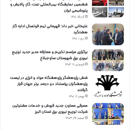
ششمین نمایشگاه بین‌المللی نفت، گاز، پالایش و
پتروشیمی ایران
آذر ۱۵, ۱۴۰۱
علیخانی خبر داد؛ قهرمانی تیم فوتسال اداره گاز
هشتگرد
دی ۱, ۱۴۰۱
برگزاری مراسم تكریم و معارفه مدیر جدید توزیع
نیروی برق شهرستان ساوجبلاغ
فروردین ۷, ۱۴۰۴
شش پژوهشگر پژوهشگاه مواد و انرژی در لیست
پژوهشگران پراستناد دو درصد برتر جهان قرار
گرفتند
بهمن ۱۱, ۱۴۰۱
معرفی معاون جدید فروش و خدمات مشتركین
شركت توزیع نیروی برق استان البرز
اسفند ۲۶, ۱۴۰۳