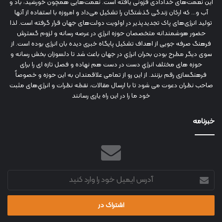
این نعمت‌های خدادادی فزونی یافته است. نعمت‌هایی همچون خورشید، باد و
آب و... که ارکان زندگی گذشتگان را تشکیل می‌داد و امروزه با استفاده از آنها
تولید انرژی‌های پاک تجدیدپذیر در اولویت دولت‌های جهان قرار گرفته است. لذا
حضور هوشمندانه متخصصان حوزه انرژي در عرصه رسانه و لزوم گسترش
فرهنگ صرفه جویی از اهداف تشکیل پایگاه خبری دیده بان انرژی بوده است. از
سوی دیگر مطرح بودن بحران انرژي در جهان باعث شد تا دلسوزان بخش رسانه و
حوزه های مختلف انرژي دست در دست هم نهاده و فصل تازه ای را برای
فرهنگسازی رقم بزنند. از این رو از تمامی علاقمندان به این حوزه و خصوصاً
صاحب نظران دعوت می شود تا با ارسال مقالات، نقطه نظرات و انرژي‌های مثبت
خود ما را در این راه یاری رسانند
خبرنامه
آدرس
ایمیل
خود
را
وارد