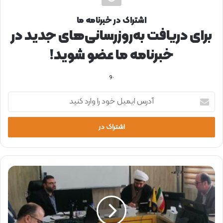
اشتراک در خبرنامه ما
برای دریافت به‌روزرسانی‌های جدید در
خبرنامه ما عضو شوید!
.و
آ
د
ر
س
ا
ی
م
ی
م
ل
د
خ
ی
و
ر
د
ع
ر
ا