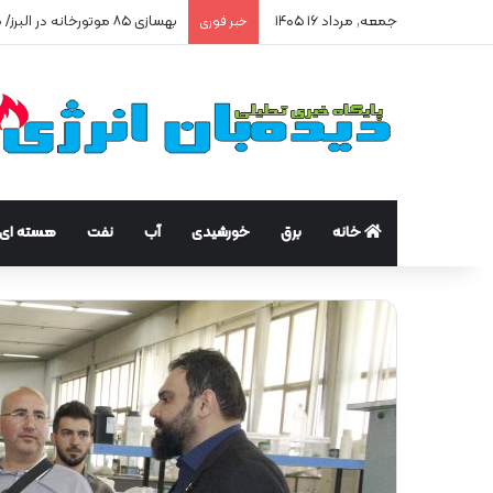
جمعه, مرداد ۱۶ ۱۴۰۵
بهسازی ۸۵ موتورخانه در البرز/ صرفه‌جویی ۲۵۰ هزار مترمکعبی گاز در سه ماه
خبر فوری
خانه
برق
خورشیدی
آب
نفت
هسته ای