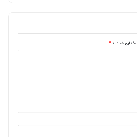
ر
و
ی
ب
ر
ق
ا
‌گذاری شده‌اند
*
س
ت
ا
ن
ا
ل
ب
ر
ز
ب
ر
گ
ز
ا