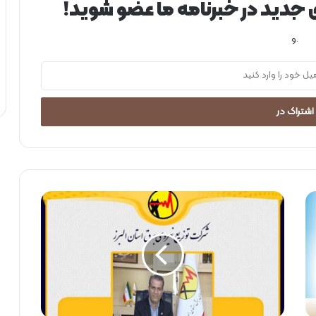
ی جدید در خبرنامه ما عضو شوید!
.و
م
ل
ا
ق
ا
ت
م
ر