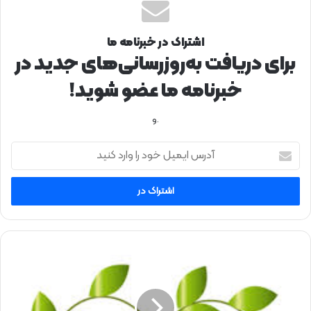
اشتراک در خبرنامه ما
برای دریافت به‌روزرسانی‌های جدید در
خبرنامه ما عضو شوید!
.و
آ
د
ر
س
ا
ی
م
ی
ر
ل
ا
خ
ه‌
و
ه
د
ا