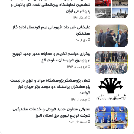
ششمین نمایشگاه بین‌المللی نفت، گاز، پالایش و
پتروشیمی ایران
آذر ۱۵, ۱۴۰۱
علیخانی خبر داد؛ قهرمانی تیم فوتسال اداره گاز
هشتگرد
دی ۱, ۱۴۰۱
برگزاری مراسم تكریم و معارفه مدیر جدید توزیع
نیروی برق شهرستان ساوجبلاغ
فروردین ۷, ۱۴۰۴
شش پژوهشگر پژوهشگاه مواد و انرژی در لیست
پژوهشگران پراستناد دو درصد برتر جهان قرار
گرفتند
بهمن ۱۱, ۱۴۰۱
معرفی معاون جدید فروش و خدمات مشتركین
شركت توزیع نیروی برق استان البرز
اسفند ۲۶, ۱۴۰۳