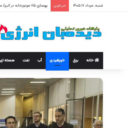
شنبه, مرداد ۱۷ ۱۴۰۵
بهسازی ۸۵ موتورخانه در البرز/ صرفه‌جویی ۲۵۰ هزار مترمکعبی گاز در سه ماه
خبر فوری
خانه
برق
خورشیدی
آب
نفت
هسته ای