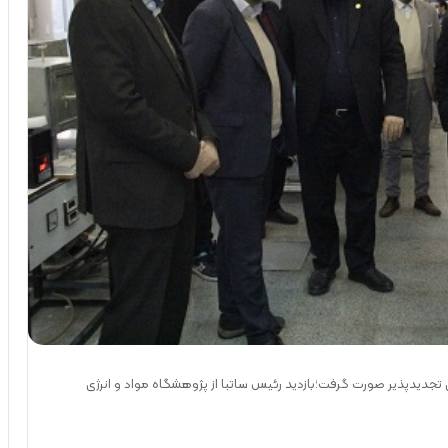
تجدیدپذیر صورت گرفت؛بازدید رئیس ساتبا از پژوهشگاه مواد و انرژی