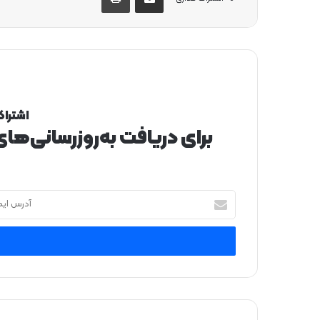
اشتراک
برای دریافت به‌روزرسانی‌ها
آ
د
ر
س
ا
ی
م
ی
ل