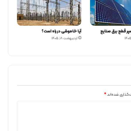
ر
ژ
ی
ب
ا
ر قطع برق صنایع
آیا خاموشی در راه است؟
ش
ر
اردیبهشت ۱۸, ۱۴۰۵
ک
ت
خ
ط
و
ط
ا
ن
ت
‌گذاری شده‌اند
*
ق
ا
ل
گ
ا
ز