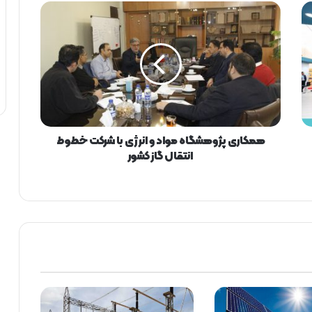
ه
م
ک
ا
ر
ی
پ
ژ
و
ه
همکاری پژوهشگاه مواد و انرژی با شرکت خطوط
ش
انتقال گاز کشور
گ
ا
ه
م
و
ا
د
و
ا
ن