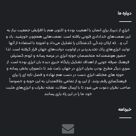
درباره ما
انرژي‌ از دیرباز برای انسان با اهمیت بوده و اکنون هم با افزایش جمعیت نیاز به
این نعمت‌های خدادادی فزونی یافته است. نعمت‌هایی همچون خورشید، باد و
آب و... که ارکان زندگی گذشتگان را تشکیل می‌داد و امروزه با استفاده از آنها
تولید انرژی‌های پاک تجدیدپذیر در اولویت دولت‌های جهان قرار گرفته است. لذا
حضور هوشمندانه متخصصان حوزه انرژي در عرصه رسانه و لزوم گسترش
فرهنگ صرفه جویی از اهداف تشکیل پایگاه خبری دیده بان انرژی بوده است. از
سوی دیگر مطرح بودن بحران انرژي در جهان باعث شد تا دلسوزان بخش رسانه و
حوزه های مختلف انرژي دست در دست هم نهاده و فصل تازه ای را برای
فرهنگسازی رقم بزنند. از این رو از تمامی علاقمندان به این حوزه و خصوصاً
صاحب نظران دعوت می شود تا با ارسال مقالات، نقطه نظرات و انرژي‌های مثبت
خود ما را در این راه یاری رسانند
خبرنامه