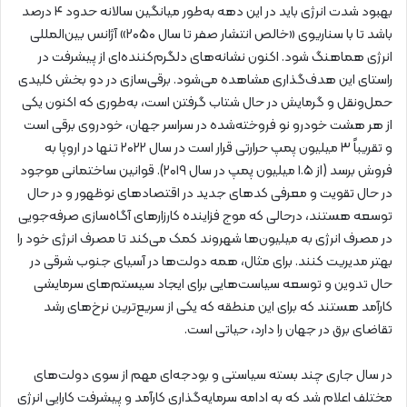
بهبود شدت انرژی باید در این دهه به‌طور میانگین سالانه حدود ۴ درصد
باشد تا با سناریوی «خالص انتشار صفر تا سال ۲۰۵۰» آژانس بین‌المللی
انرژی هماهنگ شود. اکنون نشانه‌های دلگرم‌کننده‌ای از پیشرفت در
راستای این هدف‌گذاری مشاهده می‌شود. برقی‌سازی در دو بخش کلیدی
حمل‌ونقل و گرمایش در حال شتاب‌ گرفتن است، به‌طوری ‌که اکنون یکی
از هر هشت خودرو نو فروخته‌شده در سراسر جهان، خودروی برقی است
و تقریباً ۳ میلیون پمپ حرارتی قرار است در سال ۲۰۲۲ تنها در اروپا به
فروش برسد (از ۱.۵ میلیون پمپ در سال ۲۰۱۹). قوانین ساختمانی موجود
در حال تقویت و معرفی کدهای جدید در اقتصادهای نوظهور و در حال‌
توسعه هستند، درحالی ‌که موج فزاینده کارزارهای آگاه‌سازی صرفه‌جویی
در مصرف انرژی به میلیون‌ها شهروند کمک می‌کند تا مصرف انرژی خود را
بهتر مدیریت کنند. برای مثال، همه دولت‌ها در آسیای جنوب شرقی در
حال تدوین و توسعه سیاست‌هایی برای ایجاد سیستم‌های سرمایشی
کارآمد هستند که برای این منطقه که یکی از سریع‌ترین نرخ‌های رشد
تقاضای برق در جهان را دارد، حیاتی است.
در سال‌ جاری چند بسته سیاستی و بودجه‌ای مهم از سوی دولت‌های
مختلف اعلام شد که به ادامه سرمایه‌گذاری کارآمد و پیشرفت کارایی انرژی