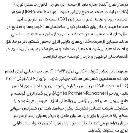
در سال‌های آینده اشاره دارد. از جمله این موارد «قانون کاهش تورم»
(IRA) در ایالات متحده، طرح بازیابی قدرت اروپا (REPowerEU) از سوی
اتحادیه اروپا و برنامه تحول سبز ژاپن (GX) است که در چارچوب آنها
صدها میلیارد دلار برای کارآمدتر کردن ساختمان‌ها، خودروها و صنایع در
سال‌های آینده هزینه خواهد شد. با این حال، این بسته‌های سیاستی
مانند بسیاری از سرمایه‌گذاری‌های کارایی انرژی به‌طور گسترده‌تر در مناطق
و اقتصادهای پیشرفته متمرکز شده‌اند و سرمایه‌گذاری بسیار بیشتری در
اقتصادهای نوظهور و درحال‌توسعه مورد نیاز است.
هم‌زمان با انتشار گزارش «کارایی انرژی ۲۰۲۲»، آژانس بین‌المللی انرژی اعلام
کرد که هشتمین کنفرانس سالانه جهانی کارایی انرژی از ۶ تا ۸ ژوئن ۲۰۲۳
(۱۶ تا ۱۸ خرداد ۱۴۰۲) در پاریس برگزار می‌شود. این رویداد از سوی آگنس
پانیه روناچر (Agnès Pannier-Runacher)، وزیر گذار انرژی فرانسه و
فاتح بیرول، مدیر اجرایی آژانس بین‌المللی انرژی، میزبانی می‌شود و با
مشارکت شرکت اشنایدر الکتریک برگزار خواهد شد. این کنفرانس جهانی
سطح بالا فرصتی را برای وزرا، مدیران عامل و دیگر رهبران ارشد از سراسر
جهان فراهم می‌کند تا نظرات خود را در مورد آخرین تحولات در کارایی
انرژی به اشتراک بگذارند.