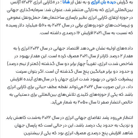
به گزارش
دیده بان انرژی
و به نقل ازر
شانا
؛ در «کارایی انرژی ۲۰۲۲» آژانس
بین‌المللی انرژی که به‌تازگی منتشر شد، عنوان شد: سرمایه‌گذاری‌ جهانی
در حوزه ارتقای کارایی انرژی نظیر بازسازی ساختمان‌ها، حمل‌ونقل عمومی
و زیرساخت‌های خودروهای برقی در سال ۲۰۲۲ به ۵۶۰ میلیارد دلار رسیده
که نسبت به سال ۲۰۲۱ افزایش ۱۶ درصدی داشته است.
داده‌های اولیه نشان می‌دهد اقتصاد جهانی در سال ۲۰۲۲ انرژی را به
مقدار ۲ درصد کاراتر از سال ۲۰۲۱ مصرف کرده است. این مقدار بهبود در
شاخص شدت انرژی، تقریباً چهار برابر دو سال گذشته (کمتر از نیم درصد)
و حدود دو برابر میانگین پنج سال گذشته آن است. اگر بتوان سرعت
پیشرفت کنونی در بهبود شدت انرژی جهان را در سال‌های آینده افزایش
داد، در این صورت سال ۲۰۲۲ می‌تواند نقطه عطف حیاتی برای کارایی انرژی
باشد که یکی از حوزه‌های کلیدی تلاش‌های بین‌المللی برای دستیابی به
خالص انتشار صفر تا سال ۲۰۵۰ به شمار می‌آید.
انتظار می‌رود رشد تقاضای جهانی انرژی در سال ۲۰۲۲ به‌شدت کاهش یابد
و نزدیک به حدود یک درصد باشد، این در حالی است که پارسال جهان
شاهد افزایش پنج درصدی مصرف انرژی بود که یکی از بیشترین