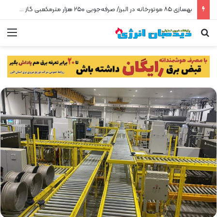
پیشتازی البرز در مهار سرقت گاز
جستجو برای
من