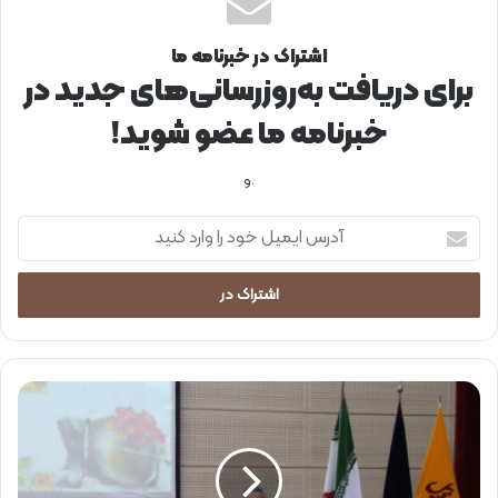
اشتراک در خبرنامه ما
برای دریافت به‌روزرسانی‌های جدید در
خبرنامه ما عضو شوید!
.و
آ
د
ر
س
ا
ی
م
ی
ی
ل
ا
خ
د
و
و
د
ا