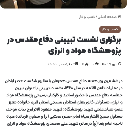
صفحه اصلی
/
کسب و کار
کسب و کار
برگزاری نشست تبیینی دفاع‌مقدس در
پژوهشگاه مواد و انرژی
مهر ۹, ۱۴۰۲
0
۴
۳ دقیقه خوانده شد
در ششمین روز هفته دفاع مقدس همزمان با سالروز شکست حصر آبادان
در عملیات ثامن الائمه در سال 1360، نشست تبیینی با عنوان تبیین
حماسه دفاع مقدس با حضور اساتید و کارکنان بسیجی پژوهشگاه مواد
و انرژی، مسئولان کانون‌های استادان بسیجی استان البرز، خانواده معزز
عضو هیات‌علمی شهید پژوهشگاه؛ شهید مفقود الاثر ایرج بیات موحد،
مسئول بسیج اقشار سپاه امام حسن مجتبی (ع) و معاون فرمانده سپاه
ناحیه امام رضا (ع) در سالن شهید علی محمدی پژوهشگاه مواد و انرژی