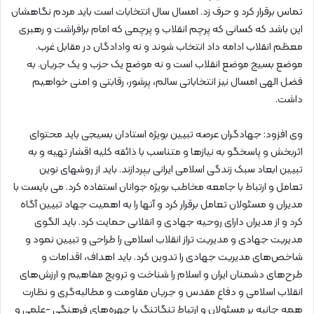
تماس برقرار کرد و حرف زد. امسال سال انتخابات است باید مردم نگاهشان
این باشد که کسانی که پرچم انقلاب و پرچمی که امام برافراشت و رهبری
معظم انقلاب ادامه داد انتخاب شوند و نه وادادگان در مقابل غرب.
موضع بسیج موضع انقلاب است و نه موضع یک حزب و یک جریان. به
فضل الهی امسال نیز انتخاباتی سالم، پرشور، رقابتی و امنی خواهیم
داشت.
وی افزود: جهادگران عرصه تبیین بویژه استادان بسیجی باید محتوای
اثربخش و پاسخگو به نیازها و متناسب با ذائقه کلیه اقشار تهیه و به
تبیین ابعاد سبک زندگی اسلامی ایرانی بپردازند. باید از روشهای نوین
تعامل و ارتباط با جامعه مخاطب بویژه جوانان استفاده کرد. می بایست با
مدیران و مسئولان تعامل برقرار کرد و آنها را به اهمیت جهاد تبیین آگاه
کرد و از مدیران دارای روحیه جهادی و انقلابی حمایت کرد. باید الگوی
مدیریت جهادی و مدیریت تراز انقلاب اسلامی را طراحی و تبیین نمود و
شاخص‌های مدیریت جهادی را تدوین کرد. باید اهداف، اقدامات و
طرح‌های دشمنان ایران و اسلام را شناخت و ترویج مفاهیم و ارزش‌های
انقلاب اسلامی و دفاع مقدس و جریان مقاومت و مطالبه‌گری و نظارت
همه جانبه بر مسئولان و ارتباط تنگاتنگ با چهره‌های فرهنگی -علمی و