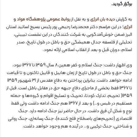
برگزار گردید.
به گزارش
دیده بان انرژی
و به نقل از
روابط عمومی پژوهشگاه مواد و
انرژی
؛ در این مراسم دکتر محمدرضا رحیمی پور رئیس بسیج اساتید استان
البرز ضمن خوش‌آمدگویی به شرکت کنندگان در این نشست تبیینی،
تحلیلی از فلسفه جدال همیشگی حق و باطل در طول تاریخ، صدر
اسلام، دوران قبل و بعد از انقلاب اسلامی ارائه نمود.
وی اظهار داشت: جنگ اسلام و کفر همین 8 سال 1359 تا 1367 نبود،
جنگ حق و باطل در طول تاریخ از زمان هابیل و قابیل تاکنون و تا قیامت
ادامه خواهد داشت. بنابراین پرداختن به دفاع مقدس از 31 شهریور 1359
تا 1367 فقط بخشی از ماجرای دفاع جبهه حق در مقابل باطل است. قبل از
1359( تحریم، تدارک کودتا، تحریک و تسلیح اقوام و گروه‌ها و حمله
مستقیم در طبس و…) و بعد از 1367 هم جنگ ادامه داشت ولی فقط
نوع و شکل آن فرق داشت. در حال حاضر نیز جنگ ادامه دارد. جنگ
اقتصادی (تحریم‌های باصطلاح فلج کننده)، جنگ رسانه‌ای، جنگ روانی
و شناختی، جنگ ترکیبی و… در آینده هم وجود خواهد داشت.