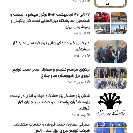
دی ۲۰, ۱۴۰۲
27 الی 30 اردیبهشت 1402 برگزار می‌شود؛ بیست و
ششمین نمایشگاه بین‌المللی نفت، گاز، پالایش و
پتروشیمی ایران
آذر ۱۵, ۱۴۰۱
علیخانی خبر داد؛ قهرمانی تیم فوتسال اداره گاز
هشتگرد
دی ۱, ۱۴۰۱
برگزاری مراسم تكریم و معارفه مدیر جدید توزیع
نیروی برق شهرستان ساوجبلاغ
فروردین ۷, ۱۴۰۴
شش پژوهشگر پژوهشگاه مواد و انرژی در لیست
پژوهشگران پراستناد دو درصد برتر جهان قرار
گرفتند
بهمن ۱۱, ۱۴۰۱
معرفی معاون جدید فروش و خدمات مشتركین
شركت توزیع نیروی برق استان البرز