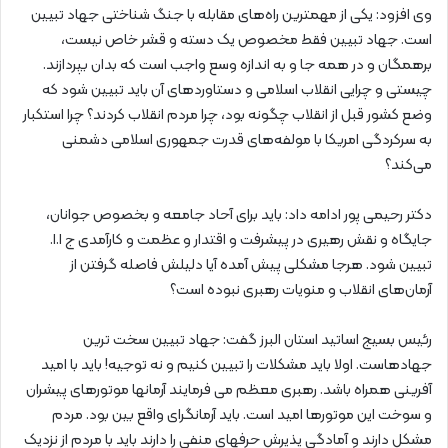
وی افزود: یکی از مهمترین راه‌های مقابله با جنگ شناختی جهاد تبیین
است. جهاد تبیین فقط مخصوص یک دسته و قشر خاص نیست،
برهمگان و در همه جا و به اندازه وسع واجب است که بدان بپردازند.
چیستی و چرایی انقلاب اسلامی و دستاوردهای آن باید تبیین شود که
وضع کشور قبل از انقلاب چگونه بود، چرا مردم انقلاب کردند؟ چرا استکبار
به سرکردگی امریکا با مولفه‌های قدرت جمهوری اسلامی دشمنی
می‌کند؟
دکتر رحیمی پور ادامه داد: باید برای آحاد جامعه و بخصوص جوانان،
جایگاه و نقش رهیری در پیشرفت و اقتدار و عظمت و کارآمدی ج ا.ا.
تبیین شود. هرجا مشکلی پیش آمده آیا دلیلش فاصله گرفتن از
آرمان‌های انقلاب و منویات رهبری نبوده است؟
رئیس بسیج اساتید استان البرز گفت: جهاد تبیین سخت ترین
جهادهاست. اولا باید مشکلات را تبیین کنیم و نه توجیه! باید با امید
آفرینی همراه باشد. رهبری معظم می فرمایند آرمانها موتورهای پیشران
و سوخت این موتورها امید است. باید آرمانگرای واقع بین بود. مردم
مشکل دارند و آمادگی پذیرش حرفهای منفی را دارند باید با مردم از نزدیک