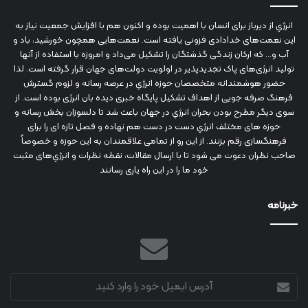
انرژي‌ از دیرباز برای انسان با اهمیت بوده و اکنون هم با افزایش جمعیت نیاز به
این نعمت‌های خدادادی فزونی یافته است. نعمت‌هایی همچون خورشید، باد و
آب و... که ارکان زندگی گذشتگان را تشکیل می‌داد و امروزه با استفاده از آنها
تولید انرژی‌های پاک تجدیدپذیر در اولویت دولت‌های جهان قرار گرفته است. لذا
حضور هوشمندانه متخصصان حوزه انرژي در عرصه رسانه و لزوم گسترش
فرهنگ صرفه جویی از اهداف تشکیل پایگاه خبری دیده بان انرژی بوده است. از
سوی دیگر مطرح بودن بحران انرژي در جهان باعث شد تا دلسوزان بخش رسانه و
حوزه های مختلف انرژي دست در دست هم نهاده و فصل تازه ای را برای
فرهنگسازی رقم بزنند. از این رو از تمامی علاقمندان به این حوزه و خصوصاً
صاحب نظران دعوت می شود تا با ارسال مقالات، نقطه نظرات و انرژي‌های مثبت
خود ما را در این راه یاری رسانند
خبرنامه
آدرس
ایمیل