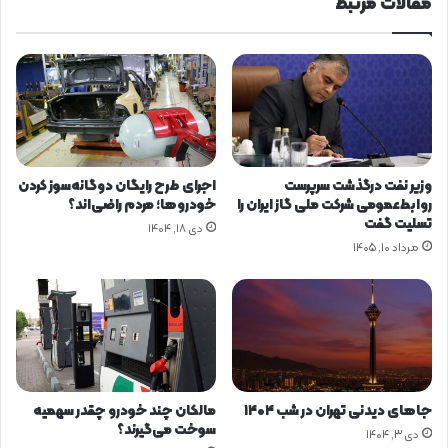
مقالات مرتبط
ش
ر
ر
ص
ک
ن
ت
ع
ت
ت
و
ب
ز
ر
ی
ق
ع
ا
وزیر نفت درگذشت سرپرست
اجرای طرح رایگان دوگانه‌سوز کردن
ن
س
روابط‌عمومی شرکت ملی گاز ایران را
خودروها؛ مردم راضی‌اند؟
ی
ت
تسلیت گفت
دی ۱۸, ۱۴۰۴
ر
ا
مرداد ۱۰, ۱۴۰۵
و
ن
ی
ا
ب
ر
ر
د
ق
ب
ا
ی
س
ل
ت
ط
جاهای دیدنی تهران در شب ۱۴۰۴
مالکان چند خودرو چقدر سهمیه
ا
ی
سوخت می‌گیرند؟
دی ۳, ۱۴۰۴
ن
چ