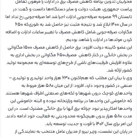
محرابیان تدوین برنامه کاهش مصرف برق در ادارات را مرهون تعامل
ریاست جمهوری، هیئت دولت و سایر دستگاه‌ها دانست و گفت: در
تابستان 99 مصوبه صرفه‌جویی ادارات اجرا شد اما صرفه‌جویی رخ نداد اما
در سال 1400 ابلاغ شد و نتیجه مثبت نیز حاصل شد به طوری‌که 650
مگاوات صرفه‌جویی شامل کاهش مصرف با تغییر ساعات ادارات و اضافه
کردن مولدها در ادارات را شاهد بودیم.
این عضو کابینه دولت افزود: برق حاصل از کاهش مصرف 1500 مگاواتی
در بخش خانگی در کنار کاهش مصرف650 مگاواتی در بخش اداری به
علاوه افزایش ظرفیت‌های ناشی از طرح‌های توسعه‌ای به مجموعه تولید
کشور ارائه شد.
وی با بیان این مطلب که هم‌اکنون 630 هزار واحد تولیدی و تولیدی –
صنفی در کشور وجود دارد، افزود: از این میان 580 هزار مربوط به
واحدهای کوچک درون شهرها و لکه‌های صنعتی اطراف شهرها هستند
که خاموشی این واحدها در برنامه وزارتخانه نبوده و البته خاموشی این
واحدها امکان‌پذیر نبود چراکه برق آنها با برق خانگی مشترک است. در این
مدت 580 هزار بدون هیچگونه محدودیتی به فعالیت خود ادامه دادند.
این امر برای سال 1402 با قوت و جدیت توسعه یابد.
در پایان این نشست، وزیر نیرو از مدیران عامل منتخب به نمایندگی از