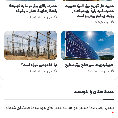
ه
ا
مدیرعامل توزیع برق البرز: مدیریت
مصرف بالای برق در سایه کولرها؛
و
ی
مصرف کلید پایداری شبکه در
راهکارهای کاهش بار شبکه
ز
ش
روزهای گرم پیش‌رو است
اردیبهشت ۱۸, ۱۴۰۵
ا
ت
مرداد ۵, ۱۴۰۵
ر
و
ت
ل
ن
ی
ي
د
ر
ب
و
ر
ق
خ
خورشیدی‌ها سپر قطع برق صنایع
آیا خاموشی در راه است؟
و
اردیبهشت ۱۸, ۱۴۰۵
اردیبهشت ۱۸, ۱۴۰۵
ا
ه
ی
م
دیدگاهتان را بنویسید
د
ا
ش
نشانی ایمیل شما منتشر نخواهد شد.
بخش‌های موردنیاز علامت‌گذاری شده‌اند
ت
*