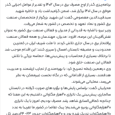
برنامه‌ریزی گذر از اوج مصرف برق در سال 1402 و تقدیر از عوامل اجرایی گذر
موفق در سال 1401 برگزار شد، ضمن گرامیداشت یاد و خاطره شهید
سیدفریدالدین معصومی گفت: این شهید بزرگوار از متخصصان صنعت
برق کشور و نماد تعهد و تخصص در کشور به شمار می‌رفت.
وزیر نیرو با اشاره به قدردانی از مدیران و فعالان صنعت برق کشور به عنوان
نقش‌آفرینان این عرصه، افزود: مدیران، مهندسان و همه فعالان صنعت
پرافتخار برق در سال جاری تلاش کردند تا ملت شریف ایران در کمترین
محدودیت و مضیقه تابستان امسال را سپری کنند؛ این اقدام موجب شد
تا برخلاف بسیاری از محاسبات و پیش‌بینی‌ها، حماسه بزرگی با تلاش
فعالان این صنعت خلق شود.
وی درهمین رابطه تصریح کرد: با بهره‌مندی از تجارب ارزشمند و مدیریت
هدفمند، بسیاری از اقداماتی که در نگاه نخست غیرممکن به نظر
می‌رسد، عملیاتی می‌شوند.
محرابیان گفت: براساس پایش‌ها و برآوردهای صورت گرفته در تابستان
سالجاری، پیش‌بینی یک ناترازی 20هزار مگاواتی داشتیم به این معنا که
چنانچه کمافی‌السابق شاهد رشد مصرف بودیم، امروز با یک ناترازی
20هزارمگاواتی روبرو می‌شدیم؛ پیک تقاضا در کشور ما تقریبا به عدد
70هزارمگاوات نزدیک شده بود و 20هزارمگاوات حدود 23- 24درصد کل