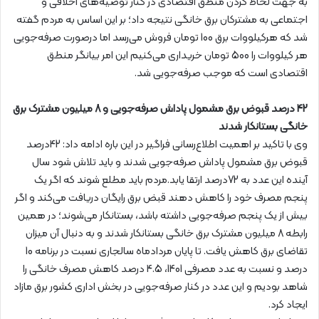
به جهت لحاظ کردن منطق اقتصادی در کنار توصیه‌های اخلاقی و
اجتماعی به مشترکان برق خانگی نتیجه داد؛ بر این اساس به مردم گفته
شد که هرکیلووات برق 100 تومان فروش می‌رسد اما درصورت صرفه‌جویی
هر کیلووات را 500 تومان خریداری می‌کنیم این امر بیانگر منطق
اقتصادی است که موجب صرفه‌جویی شد.
42 درصد قبوض برق مشمول پاداش صرفه‌جویی و 8 میلیون مشترک برق
خانگی بستانکار شدند
وی با تاکید بر اهمیت اطلاع‌رسانی فراگیر در این باره ادامه داد: 42درصد
قبوض برق مشمول پاداش صرفه‌جویی شدند و باید تلاش شود سال
آینده این عدد به 72درصد ارتقا یابد.مردم باید مطلع شوند که اگر یک
پنجم مصرف خود را کاهش دهند قبض برق رایگان دریافت می‌کند و اگر
بیش از یک پنجم صرفه‌جویی داشته باشد، بستانکار می‌شوند؛ در همین
رابطه 8 میلیون مشترک برق خانگی بستانکار شدند و به دنبال آن میزان
تقاضای برق کاهش یافت. تا پایان مردادماه سالجاری نسبت در برنامه 10
درصد و نسبت به عدد مصرفی 1401، 4.5 درصد کاهش مصرف خانگی را
شاهد بودیم و این عدد در کنار صرفه‌جویی در بخش اداری کشور برق مازاد
ایجاد کرد.