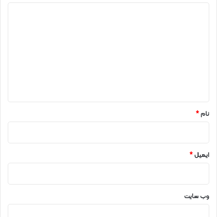
د
ی
د
گ
ا
ه
*
نام
*
ایمیل
*
وب‌ سایت