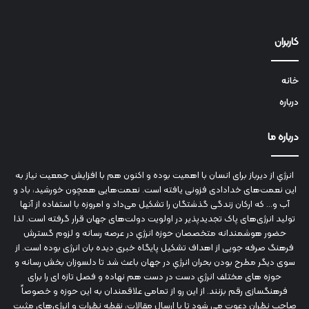
کاربران
خانه
درباره
درباره ما
انرژي‌ از دیرباز برای انسان با اهمیت بوده و اکنون هم با افزایش جمعیت نیاز به
این نعمت‌های خدادادی فزونی یافته است. نعمت‌هایی همچون خورشید، باد و
آب و... که ارکان زندگی گذشتگان را تشکیل می‌داد و امروزه با استفاده از آنها
تولید انرژی‌های پاک تجدیدپذیر در اولویت دولت‌های جهان قرار گرفته است. لذا
حضور هوشمندانه متخصصان حوزه انرژي در عرصه رسانه و لزوم گسترش
فرهنگ صرفه جویی از اهداف تشکیل پایگاه خبری دیده بان انرژی بوده است. از
سوی دیگر مطرح بودن بحران انرژي در جهان باعث شد تا دلسوزان بخش رسانه و
حوزه های مختلف انرژي دست در دست هم نهاده و فصل تازه ای را برای
فرهنگسازی رقم بزنند. از این رو از تمامی علاقمندان به این حوزه و خصوصاً
صاحب نظران دعوت می شود تا با ارسال مقالات، نقطه نظرات و انرژي‌های مثبت