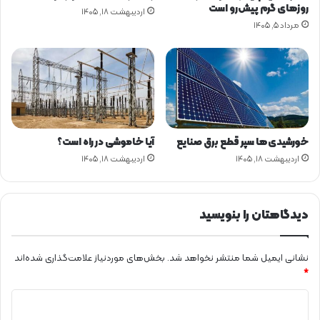
ر
ت
روزهای گرم پیش‌رو است
اردیبهشت ۱۸, ۱۴۰۵
ا
و
مرداد ۵, ۱۴۰۵
ن
ا
ا
ت
س
و
ت
م
ا
س
ی
و
خورشیدی‌ها سپر قطع برق صنایع
آیا خاموشی در راه است؟
ن
اردیبهشت ۱۸, ۱۴۰۵
اردیبهشت ۱۸, ۱۴۰۵
د
ر
ش
ب
دیدگاهتان را بنویسید
ک
ه
ت
نشانی ایمیل شما منتشر نخواهد شد.
بخش‌های موردنیاز علامت‌گذاری شده‌اند
و
*
ز
د
ی
ع