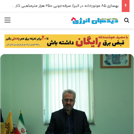
بهسازی ۸۵ موتورخانه در البرز/ صرفه‌جویی ۲۵۰ هزار مترمکعبی گاز در سه ماه
جستجو برای
من