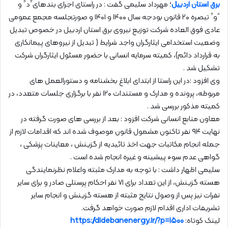
برق استان اردبیل
؛ مهرداد سلیمی گفت : در راستای اجرای بندهای”د” و
“و” تبصره ۲۰ قانون بودجه سال ۱۴۰۰ و ۱۴۰۱ و صورتجلسه مجمع عمومی
عادی فوق العاده شرکت توزیع نیروی برق استان اردبیل در خصوص تبدیل
وضعیت استخدامی ایثارگران واجد شرایط ( تبدیل از نیروهای پیمانکاری
به قرارداد دائم)، کمیته سرمایه انسانی با حضور مسئول ایثارگران شرکت
تشکیل شد .
وی افزود :در این راستا از ابتدای ابلاغ بخشنامه و دستورالعمل های
مربوطه، پرونده و مدارک و مستندات ۱۲۰ نفر با برگزاری جلسات متعدد، در
کمیته مذکور بررسی شد .
معاون منابع انسانی شرکت افزود : بعد از بررسی های صورت گرفته در
نهایت ۹۴ نفر تاکنون مشمول قانون موصوف شده اند که اقدامات لازم از
جمله انجام مکاتبات جهت اخذ تائیدیه از گزینش ، معاینات پزشکی ،
گواهی عدم سوء پیشینه و غیره انجام شده است .
سلیمی اظهار داشت : با توجه به مدارک مثبته واعلام نظرنمایندگی
هسته گزینش، از این تعداد برای ۷۱ نفر احکام پرسنلی صادر و برای سایر
نفرات نیز پس از وصول نتایج مثبته از هسته گزینش و انجام سایر
تشریفات اداری اقدام لازم صورت خواهد گرفت.
لینک کوتاه:
https://didebanenergy.ir/?p=1500