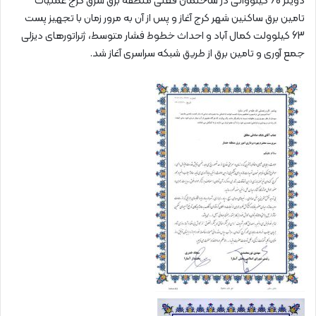
دویتز 60 کیلوواتی در ساختمان فعلی منطقه برق شرق کرج عملیات
تامین برق ساکنین شهر کرج آغاز و پس از آن به مرور زمان با تجهیز پست
63 کیلوولت کمال آباد و احداث خطوط فشار متوسط، ژنراتورهای دیزلی
جمع آوری و تامین برق از طریق شبکه سراسری آغاز شد.