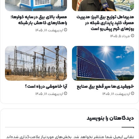
ن
ق
و
د
ج
مدیرعامل توزیع برق البرز: مدیریت
مصرف بالای برق در سایه کولرها؛
ر
ه
مصرف کلید پایداری شبکه در
راهکارهای کاهش بار شبکه
ن
ا
روزهای گرم پیش‌رو است
اردیبهشت ۱۸, ۱۴۰۵
ی
ن
مرداد ۵, ۱۴۰۵
ر
و
گ
ا
ه‌
ه
ا
ی
خورشیدی‌ها سپر قطع برق صنایع
آیا خاموشی در راه است؟
ح
اردیبهشت ۱۸, ۱۴۰۵
اردیبهشت ۱۸, ۱۴۰۵
ر
ا
ر
ت
دیدگاهتان را بنویسید
ی
نشانی ایمیل شما منتشر نخواهد شد.
بخش‌های موردنیاز علامت‌گذاری شده‌اند