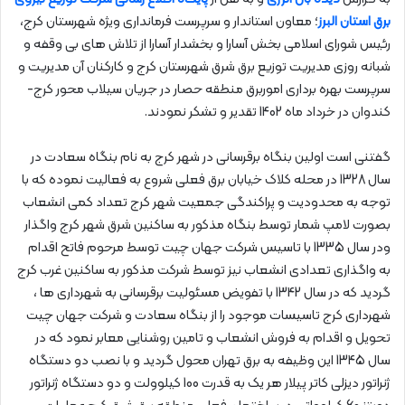
برق استان البرز
؛ معاون استاندار و سرپرست فرمانداری ویژه شهرستان کرج،
رئیس شورای اسلامی بخش آسارا و بخشدار آسارا از تلاش های بی وقفه و
شبانه روزی مدیریت توزیع برق شرق شهرستان کرج و کارکنان آن مدیریت و
سرپرست بهره برداری اموربرق منطقه حصار در جریان سیلاب محور کرج-
کندوان در خرداد ماه 1402 تقدیر و تشکر نمودند.
گفتنی است اولین بنگاه برقرسانی در شهر کرج به نام بنگاه سعادت در
سال 1328 در محله کلاک خیابان برق فعلی شروع به فعالیت نموده که با
توجه به محدودیت و پراکندگی جمعیت شهر کرج تعداد کمی انشعاب
بصورت لامپ شمار توسط بنگاه مذکور به ساکنین شرق شهر کرج واگذار
ودر سال 1335 با تاسیس شرکت جهان چیت توسط مرحوم فاتح اقدام
به واگذاری تعدادی انشعاب نیز توسط شرکت مذکور به ساکنین غرب کرج
گردید که در سال 1342 با تفویض مسئولیت برقرسانی به شهرداری ها ،
شهرداری کرج تاسیسات موجود را از بنگاه سعادت و شرکت جهان چیت
تحویل و اقدام به فروش انشعاب و تامین روشنایی معابر نمود که در
سال 1345 این وظیفه به برق تهران محول گردید و با نصب دو دستگاه
ژنراتور دیزلی کاتر پیلار هر یک به قدرت 100 کیلوولت و دو دستگاه ژنراتور