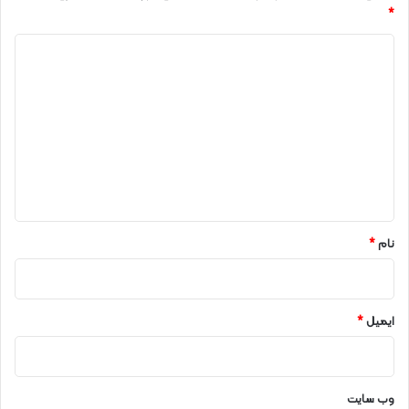
*
د
ی
د
گ
ا
ه
*
نام
*
ایمیل
*
وب‌ سایت