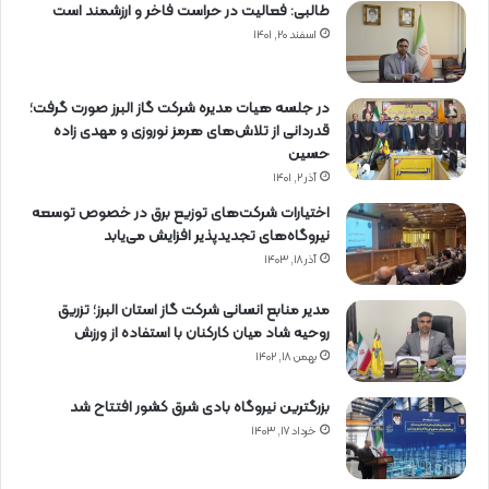
د
طالبی: فعالیت در حراست فاخر و ارزشمند است
ر
اسفند ۲۰, ۱۴۰۱
ا
ی
ا
در جلسه هیات مدیره شرکت گاز البرز صورت گرفت؛
م
قدردانی از تلاش‌های هرمز نوروزی و مهدی زاده
ا
حسین
و
آذر ۲, ۱۴۰۱
ج
ب
اختیارات شرکت‌های توزیع برق در خصوص توسعه
ا
نیروگاه‌های تجدیدپذیر افزایش می‌یابد
ر
آذر ۱۸, ۱۴۰۳
س
ا
مدیر منابع انسانی شرکت گاز استان البرز؛ تزریق
ل
روحیه شاد میان کارکنان با استفاده از ورزش
۱
بهمن ۱۸, ۱۴۰۲
۴
۰
بزرگترین نیروگاه بادی شرق کشور افتتاح شد
۳
خرداد ۱۷, ۱۴۰۳