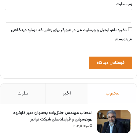
ق
وب‌ سایت
ا
س
ت
ا
ذخیره نام، ایمیل و وبسایت من در مرورگر برای زمانی که دوباره دیدگاهی
ن
می‌نویسم.
ا
ر
د
ب
ی
ل
ج
ه
محبوب
اخیر
نظرات
ت
آ
م
ا
انتصاب مهندس جلال‌زاده به‌عنوان دبیر كارگروه
د
برون‌سپاری و قراردادهای شركت توانیر
گ
مرداد ۱۱, ۱۴۰۲
ی