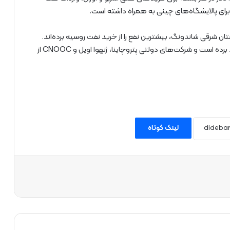
ن شرقی شاندونگ، بیشترین نفع را از خرید نفت روسیه برده‌اند.
غول پالایش دولتی سینوپک هم از نفت ارزان‌تر روسیه سود برده است و شرکت‌های دولتی پتروچاینا، ژنهوا اویل و CNOOC از
لینک کوتاه