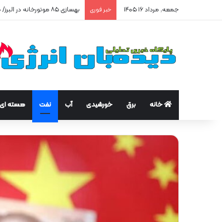
جمعه, مرداد ۱۶ ۱۴۰۵
بهسازی ۸۵ موتورخانه در البرز/ صرفه‌جویی ۲۵۰ هزار مترمکعبی گاز در سه ماه
خبر فوری
خانه
برق
خورشیدی
آب
نفت
هسته ای