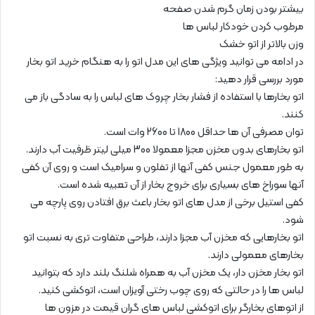
بیشتر بودن زمان گرم شدن صفحه
مرطوب کردن خودکار لباس ها
وزن بالاتر از اتو خشک
در ادامه می توانید ویژگی های این مدل اتو را به هنگام خرید اتو بخار
مورد بررسی قرار دهید:
اتو بخارها با استفاده از فشار بخار چروک های لباس را به سادگی باز می
کنند.
توان مصرفی آن ها حداقل 1800 تا 2600 وات است.
اتو بخارهای بدون مخزن مجزا معمولا 300 میلی لیتر ظرفیت آب دارند.
به طور معمول جنس کفی آنها از تفلون و سرامیک است و روی آن کفی
آنها سوراخ های بسیاری برای خروج بخار از آن تعبیه شده است.
کفی استیل برخی از مدل های اتو بخار باعث برق افتادن روی پارچه می
شود.
اتو بخارهایی که مخزن آب مجزا دارند، طراحی متفاوت تری به نسبت اتو
بخارهای معمولی دارند.
اتو بخار مخزن دار، یک مخزن آب به همراه شلنگ بلند دارد که بتوانید
لباس ها را در حالتی که روی چوب رختی آویزان است، اتوکشی کنید.
از اتوهای بخارگر برای اتوکشی لباس های گران قیمت در مزون ها