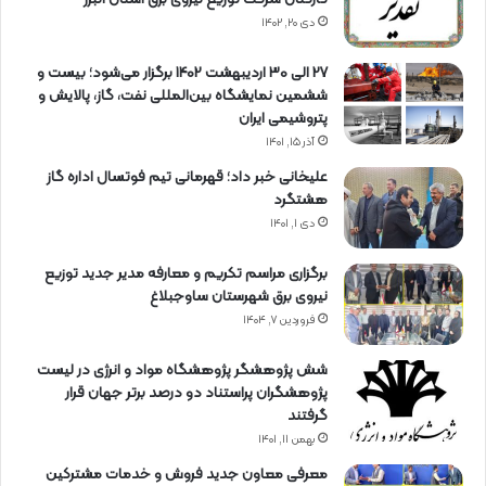
دی ۲۰, ۱۴۰۲
27 الی 30 اردیبهشت 1402 برگزار می‌شود؛ بیست و
ششمین نمایشگاه بین‌المللی نفت، گاز، پالایش و
پتروشیمی ایران
آذر ۱۵, ۱۴۰۱
علیخانی خبر داد؛ قهرمانی تیم فوتسال اداره گاز
هشتگرد
دی ۱, ۱۴۰۱
برگزاری مراسم تكریم و معارفه مدیر جدید توزیع
نیروی برق شهرستان ساوجبلاغ
فروردین ۷, ۱۴۰۴
شش پژوهشگر پژوهشگاه مواد و انرژی در لیست
پژوهشگران پراستناد دو درصد برتر جهان قرار
گرفتند
بهمن ۱۱, ۱۴۰۱
معرفی معاون جدید فروش و خدمات مشتركین