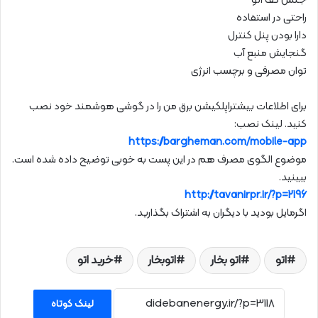
جنس کف اتو
راحتی در استفاده
دارا بودن پنل کنترل
گنجایش منبع آب
توان مصرفی و برچسب انرژی
برای اطلاعات بیشتراپلکیشن برق من را در گوشی هوشمند خود نصب
کنید. لینک نصب:
https://bargheman.com/mobile-app
موضوع الگوی مصرف هم در این پست به خوبی توضیح داده شده است.
ببینید.
http://tavanirpr.ir/?p=2196
اگرمایل بودید با دیگران به اشتراک بگذارید.
اتو
اتو بخار
اتوبخار
خرید اتو
لینک کوتاه