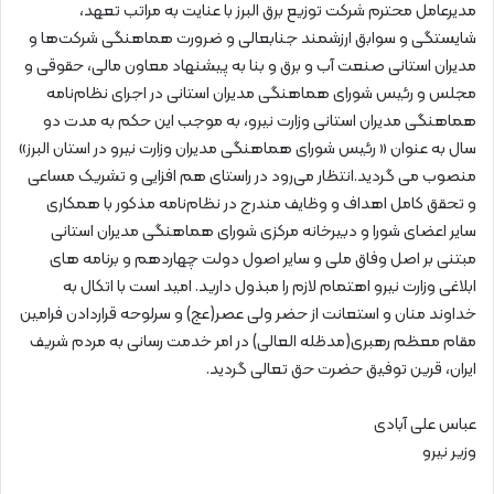
مدیرعامل محترم شرکت توزیع برق البرز با عنایت به مراتب تعهد،
شایستگی و سوابق ارزشمند جنابعالی و ضرورت هماهنگی شرکت‌ها و
مدیران استانی صنعت آب و برق و بنا به پیشنهاد معاون مالی، حقوقی و
مجلس و رئیس شورای هماهنگی مدیران استانی در اجرای نظام‌نامه
هماهنگی مدیران استانی وزارت نیرو، به موجب این حکم به مدت دو
سال به عنوان « رئیس شورای هماهنگی مدیران وزارت نیرو در استان البرز»
منصوب می گردید.انتظار می‌رود در راستای هم افزایی و تشریک مساعی
و تحقق کامل اهداف و وظایف مندرج در نظام‌نامه مذکور با همکاری
سایر اعضای شورا و دبیرخانه مرکزی شورای هماهنگی مدیران استانی
مبتنی بر اصل وفاق ملی و سایر اصول دولت چهاردهم و برنامه های
ابلاغی وزارت نیرو اهتمام لازم را مبذول دارید. امید است با اتکال به
خداوند منان و استعانت از حضر ولی عصر(عج) و سرلوحه قراردادن فرامین
مقام معظم رهبری(مدظله العالی) در امر خدمت رسانی به مردم شریف
ایران، قرین توفیق حضرت حق تعالی گردید.
عباس علی آبادی
وزیر نیرو