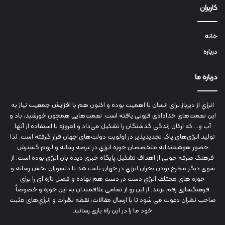
کاربران
خانه
درباره
درباره ما
انرژي‌ از دیرباز برای انسان با اهمیت بوده و اکنون هم با افزایش جمعیت نیاز به
این نعمت‌های خدادادی فزونی یافته است. نعمت‌هایی همچون خورشید، باد و
آب و... که ارکان زندگی گذشتگان را تشکیل می‌داد و امروزه با استفاده از آنها
تولید انرژی‌های پاک تجدیدپذیر در اولویت دولت‌های جهان قرار گرفته است. لذا
حضور هوشمندانه متخصصان حوزه انرژي در عرصه رسانه و لزوم گسترش
فرهنگ صرفه جویی از اهداف تشکیل پایگاه خبری دیده بان انرژی بوده است. از
سوی دیگر مطرح بودن بحران انرژي در جهان باعث شد تا دلسوزان بخش رسانه و
حوزه های مختلف انرژي دست در دست هم نهاده و فصل تازه ای را برای
فرهنگسازی رقم بزنند. از این رو از تمامی علاقمندان به این حوزه و خصوصاً
صاحب نظران دعوت می شود تا با ارسال مقالات، نقطه نظرات و انرژي‌های مثبت
خود ما را در این راه یاری رسانند