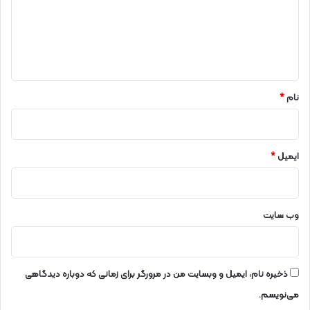
ز
ج
گ
د
ا
ی
ه
د
ش
*
ه
ر
نام
*
س
ت
ا
ن
ایمیل
*
ن
م
ی
ن
وب‌ سایت
ذخیره نام، ایمیل و وبسایت من در مرورگر برای زمانی که دوباره دیدگاهی
می‌نویسم.