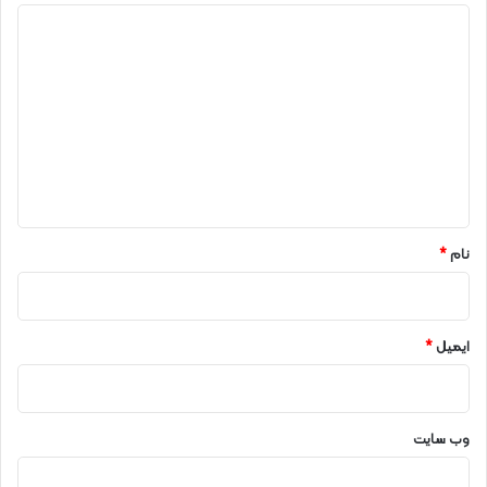
د
ی
د
گ
ا
ه
*
نام
*
ایمیل
*
وب‌ سایت