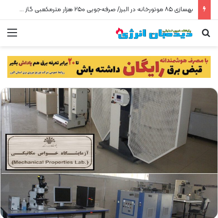
بهسازی ۸۵ موتورخانه در البرز/ صرفه‌جویی ۲۵۰ هزار مترمکعبی گاز در سه ماه
جستجو برای
من