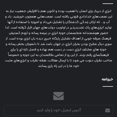
انرژي‌ از دیرباز برای انسان با اهمیت بوده و اکنون هم با افزایش جمعیت نیاز به
این نعمت‌های خدادادی فزونی یافته است. نعمت‌هایی همچون خورشید، باد و
آب و... که ارکان زندگی گذشتگان را تشکیل می‌داد و امروزه با استفاده از آنها
تولید انرژی‌های پاک تجدیدپذیر در اولویت دولت‌های جهان قرار گرفته است. لذا
حضور هوشمندانه متخصصان حوزه انرژي در عرصه رسانه و لزوم گسترش
فرهنگ صرفه جویی از اهداف تشکیل پایگاه خبری دیده بان انرژی بوده است. از
سوی دیگر مطرح بودن بحران انرژي در جهان باعث شد تا دلسوزان بخش رسانه و
حوزه های مختلف انرژي دست در دست هم نهاده و فصل تازه ای را برای
فرهنگسازی رقم بزنند. از این رو از تمامی علاقمندان به این حوزه و خصوصاً
صاحب نظران دعوت می شود تا با ارسال مقالات، نقطه نظرات و انرژي‌های مثبت
خود ما را در این راه یاری رسانند
خبرنامه
آدرس
ایمیل