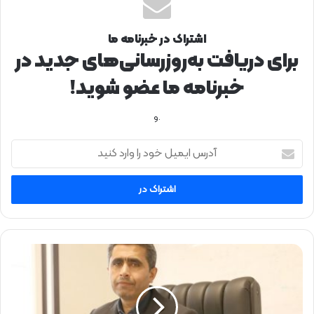
اشتراک در خبرنامه ما
برای دریافت به‌روزرسانی‌های جدید در
خبرنامه ما عضو شوید!
.و
آ
د
ر
س
ا
ی
م
ی
م
ل
ع
خ
ا
و
و
د
ن