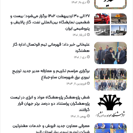
دی ۲۰, ۱۴۰۲
27 الی 30 اردیبهشت 1402 برگزار می‌شود؛ بیست و
ششمین نمایشگاه بین‌المللی نفت، گاز، پالایش و
پتروشیمی ایران
آذر ۱۵, ۱۴۰۱
علیخانی خبر داد؛ قهرمانی تیم فوتسال اداره گاز
هشتگرد
دی ۱, ۱۴۰۱
برگزاری مراسم تكریم و معارفه مدیر جدید توزیع
نیروی برق شهرستان ساوجبلاغ
فروردین ۷, ۱۴۰۴
شش پژوهشگر پژوهشگاه مواد و انرژی در لیست
پژوهشگران پراستناد دو درصد برتر جهان قرار
گرفتند
بهمن ۱۱, ۱۴۰۱
معرفی معاون جدید فروش و خدمات مشتركین
شركت توزیع نیروی برق استان البرز