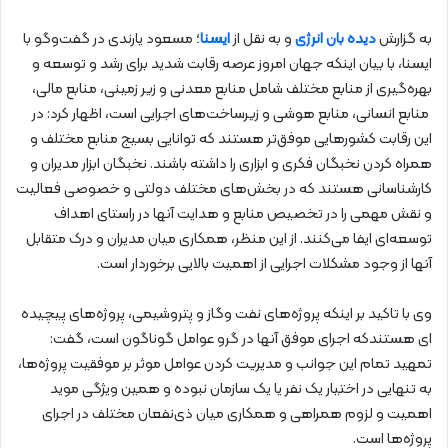
به گزارش
دیده بان انرژی
و به نقل از
ایسنا
؛ مسعود یارندی در گفت‌وگو با
ایسنا، با بیان اینکه جهان‌ امروز عرصه رقابت شدید برای رشد و توسعه و
بهره‌گیری از منابع مختلف شامل منابع معدنی و زیر زمینی، منابع مالی،
منابع انسانی، منابع هوشی و زیرساخت‌های اجرایی است، اظهار کرد: در
این‌ رقابت کشورهایی موفق‌تر هستند که توانایی بسیج منابع مختلف و
همراه کردن نخبگان فکری و ابزاری را داشته باشند. نخبگان ابزار مدیران و
کارشناسانی هستند که در بخش‌های مختلف دولتی و خصوصی فعالیت
و نقش مهمی را در تخصیص منابع و هدایت آنها در راستای اهداف
توسعه‌ای ایفا می‌کنند. از این منظر، همکاری میان مدیران و درک متقابل
آنها از وجود مشکلات اجرایی از اهمیت بالایی برخوردار است.
وی با تاکید بر اینکه پروژه‌های نفت وگاز و پتروشیمی، پروژه‌های پیچیده
ای هستندکه اجرای موفق آنها در گرو عوامل گوناگون است، گفت:
تمهید تمام این جوانب و مدیریت کردن عوامل موثر بر موفقیت پروژه‌ها،
به تنهایی در اختیار یک نفر یا یک سازمان‌ نبوده و همین ویژگی موید
اهمیت و لزوم همراهی و همکاری میان ذی‌نفعان مختلف در اجرای
پروژه‌ها است.