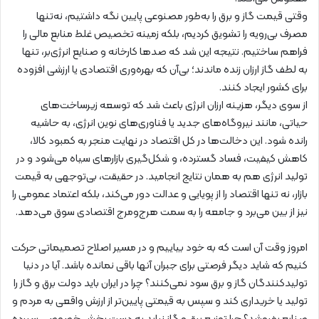
وقتی قیمت گاز و برق را به‌طور مصنوعی پایین نگه داشتیم، نه‌تنها
مصرف بی‌رویه را تشویق کردیم، بلکه زمینه‌ تخصیص غلط منابع مالی را
فراهم ساختیم. نتیجه این شد که صدها کارخانه و صنایع انرژی‌بر، تنها
به لطف گاز ارزان زنده ماندند؛ بی‌آن که بهره‌وری اقتصادی یا ارزشی افزوده
برای کشور ایجاد کنند.
از سوی دیگر، هزینه ارزان انرژی باعث شد که توسعه‌ زیرساخت‌های
حیاتی، مانند نیروگاه‌های جدید یا فناوری‌های نوین انرژی، به حاشیه
رانده شود. این دخالت‌ها در کل اقتصاد در نهایت منجر به کمبود کالا،
کاهش کیفیت، فساد گسترده، و شکل‌گیری بازارهای سیاه می‌شود و در
تولید انرژی هم به همان نتایج انجامید. در حقیقت، بی‌توجهی به قیمت
بازار، نه تنها اقتصاد را از پویایی و عدالت دور می‌کند، بلکه اعتماد عمومی را
نیز از بین می‌برد و جامعه را به سمت هرج‌ومرج اقتصادی سوق می‌دهد.
امروز وقت آن است که به خود بیاییم و در مسیر اصلاح تصمیماتی حرکت
کنیم که شاید دیگر فرصتی برای جبران آنها باقی نمانده باشد. آیا در دنیا
تولیدکنندگان گاز و برق سود نمی‌کنند؟ چرا در ایران باید دولت برق و گاز را
تولید یا خریداری کند و سپس به قیمتی پایین‌تر از ارزش واقعی به مردم و