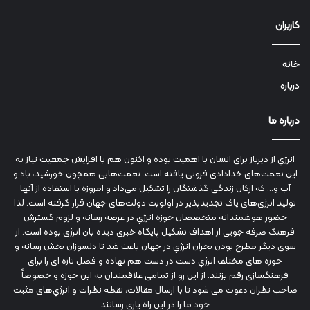
کاربران
خانه
درباره
درباره ما
انرژي‌ از دیرباز برای انسان با اهمیت بوده و اکنون هم با افزایش جمعیت نیاز به
این نعمت‌های خدادادی فزونی یافته است. نعمت‌هایی همچون خورشید، باد و
آب و... که ارکان زندگی گذشتگان را تشکیل می‌داد و امروزه با استفاده از آنها
تولید انرژی‌های پاک تجدیدپذیر در اولویت دولت‌های جهان قرار گرفته است. لذا
حضور هوشمندانه متخصصان حوزه انرژي در عرصه رسانه و لزوم گسترش
فرهنگ صرفه جویی از اهداف تشکیل پایگاه خبری دیده بان انرژی بوده است. از
سوی دیگر مطرح بودن بحران انرژي در جهان باعث شد تا دلسوزان بخش رسانه و
حوزه های مختلف انرژي دست در دست هم نهاده و فصل تازه ای را برای
فرهنگسازی رقم بزنند. از این رو از تمامی علاقمندان به این حوزه و خصوصاً
صاحب نظران دعوت می شود تا با ارسال مقالات، نقطه نظرات و انرژي‌های مثبت
خود ما را در این راه یاری رسانند