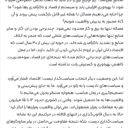
صنایع بفروشد؟ چرا توزیع برق و گاز نباید به دست بخش خصوصی سپرده
شود تا بهره‌وری افزایش یابد و سیستم از فساد و ناکارآمدی رها شود؟ ما
چرا اجازه می‌دهیم مسائل تا نقطه‌ غیر قابل بازگشت پیش بروند و آن
گاه مجبور به پذیرش واقعیت شویم؟
مساله تنها به برق و گاز محدود نمی‌شود. چندنرخی بودن ارز، گاز، و سایر
منابع تنها نمونه‌هایی از سیاست‌های غلطی است که منجر به اتلاف
منابع و تشدید ناکارآمدی شده‌اند. در حوزه‌ ارز، بیش از ۴۰ سال است که
اقتصاددانان ایران بر لزوم تک‌نرخی کردن ارز تاکید دارند، اما در عمل
سیاست‌های چندنرخی حاکم شده که نتیجه‌ای جز فساد، سوءمدیریت،
کاهش بهره‌وری و گسترش رانت نداشته است.
لذا ،این وضعیت دیگر انتخاب سیاست‌گذار نیست؛ اقتصاد فشار می‌آورد
و سیاست‌های نادرست را به زانو در می‌آورد. ما به جای پیش‌بینی و
تصمیم‌گیری در زمان مناسب، همواره منتظر بحران می‌مانیم تا
واقعیت‌ها به ما تحمیل شوند. وقتی در کشوری حدود ۱۲ تا ۱۵ میلیون
نفر به معاملات رمزارز مشغول‌اند، نمی‌توان واقعیت رمزارزها را انکار کرد؛
حالا به دنبال قانون‌گذاری در انتهای قافله در حرکتیم. این نه نشانه‌
سیاست‌گذاری درست، بلکه نتیجه‌ مقاومت بی‌حاصل در برابر سازوکارهای