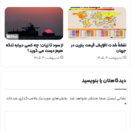
ر
ش
ی
د
ی
ا
ل
ز
نقشهٔ شدت افزایش قیمت بنزین در
از سود تا زیان؛ چه کسی درباره تنگه
ا
جهان
هرمز درست می گوید؟
م
اردیبهشت ۴, ۱۴۰۵
اردیبهشت ۳, ۱۴۰۵
ی
خ
و
دیدگاهتان را بنویسید
ا
ه
د
نشانی ایمیل شما منتشر نخواهد شد.
بخش‌های موردنیاز علامت‌گذاری شده‌اند
ش
*
د
د
ی