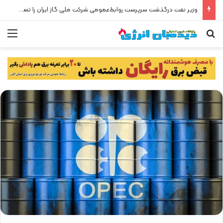
وزیر نفت درگذشت سرپرست روابط‌عمومی شرکت ملی گاز ایران را تسلیت گفت
جستجو برای
من