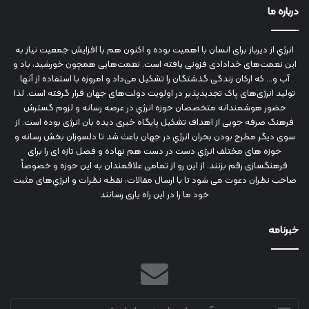
درباره ما
انرژي‌ از دیرباز برای انسان با اهمیت بوده و اکنون هم با افزایش جمعیت نیاز به
این نعمت‌های خدادادی فزونی یافته است. نعمت‌هایی همچون خورشید، باد و
آب و... که ارکان زندگی گذشتگان را تشکیل می‌داد و امروزه با استفاده از آنها
تولید انرژی‌های پاک تجدیدپذیر در اولویت دولت‌های جهان قرار گرفته است. لذا
حضور هوشمندانه متخصصان حوزه انرژي در عرصه رسانه و لزوم گسترش
فرهنگ صرفه جویی از اهداف تشکیل پایگاه خبری دیده بان انرژی بوده است. از
سوی دیگر مطرح بودن بحران انرژي در جهان باعث شد تا دلسوزان بخش رسانه و
حوزه های مختلف انرژي دست در دست هم نهاده و فصل تازه ای را برای
فرهنگسازی رقم بزنند. از این رو از تمامی علاقمندان به این حوزه و خصوصاً
صاحب نظران دعوت می شود تا با ارسال مقالات، نقطه نظرات و انرژي‌های مثبت
خود ما را در این راه یاری رسانند
خبرنامه
آدرس