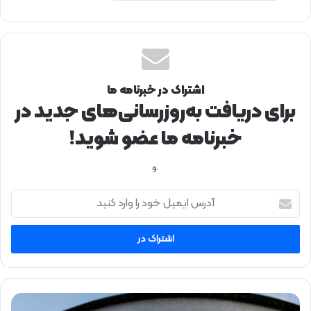
اشتراک در خبرنامه ما
برای دریافت به‌روزرسانی‌های جدید در
خبرنامه ما عضو شوید!
.و
آ
د
ر
س
ا
ی
م
ی
ق