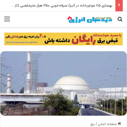
بهسازی ۸۵ موتورخانه در البرز/ صرفه‌جویی ۲۵۰ هزار مترمکعبی گاز در سه ماه
جستجو برای
من
صفحه اصلی
/
برق