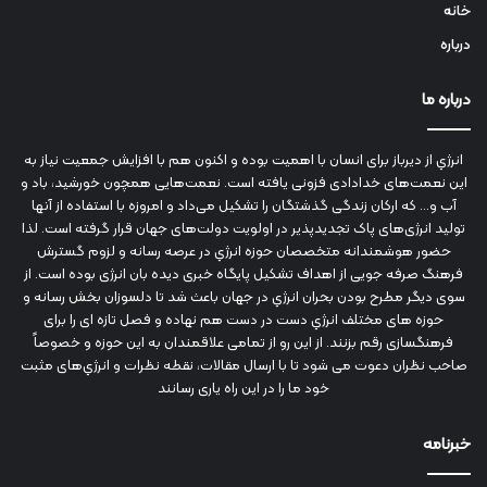
خانه
درباره
درباره ما
انرژي‌ از دیرباز برای انسان با اهمیت بوده و اکنون هم با افزایش جمعیت نیاز به
این نعمت‌های خدادادی فزونی یافته است. نعمت‌هایی همچون خورشید، باد و
آب و... که ارکان زندگی گذشتگان را تشکیل می‌داد و امروزه با استفاده از آنها
تولید انرژی‌های پاک تجدیدپذیر در اولویت دولت‌های جهان قرار گرفته است. لذا
حضور هوشمندانه متخصصان حوزه انرژي در عرصه رسانه و لزوم گسترش
فرهنگ صرفه جویی از اهداف تشکیل پایگاه خبری دیده بان انرژی بوده است. از
سوی دیگر مطرح بودن بحران انرژي در جهان باعث شد تا دلسوزان بخش رسانه و
حوزه های مختلف انرژي دست در دست هم نهاده و فصل تازه ای را برای
فرهنگسازی رقم بزنند. از این رو از تمامی علاقمندان به این حوزه و خصوصاً
صاحب نظران دعوت می شود تا با ارسال مقالات، نقطه نظرات و انرژي‌های مثبت
خود ما را در این راه یاری رسانند
خبرنامه