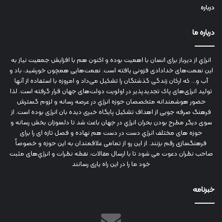
درباره
درباره ما
انرژي‌ از دیرباز برای انسان با اهمیت بوده و اکنون هم با افزایش جمعیت نیاز به
این نعمت‌های خدادادی فزونی یافته است. نعمت‌هایی همچون خورشید، باد و
آب و... که ارکان زندگی گذشتگان را تشکیل می‌داد و امروزه با استفاده از آنها
تولید انرژی‌های پاک تجدیدپذیر در اولویت دولت‌های جهان قرار گرفته است. لذا
حضور هوشمندانه متخصصان حوزه انرژي در عرصه رسانه و لزوم گسترش
فرهنگ صرفه جویی از اهداف تشکیل پایگاه خبری دیده بان انرژی بوده است. از
سوی دیگر مطرح بودن بحران انرژي در جهان باعث شد تا دلسوزان بخش رسانه و
حوزه های مختلف انرژي دست در دست هم نهاده و فصل تازه ای را برای
فرهنگسازی رقم بزنند. از این رو از تمامی علاقمندان به این حوزه و خصوصاً
صاحب نظران دعوت می شود تا با ارسال مقالات، نقطه نظرات و انرژي‌های مثبت
خود ما را در این راه یاری رسانند
خبرنامه