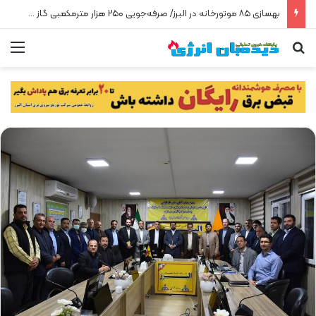
بهسازی ۸۵ موتورخانه در البرز/ صرفه‌جویی ۲۵۰ هزار مترمکعبی گاز در سه ماه
جستجو برای
من